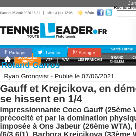
Jum
Recherche
|
Samedi 08 Août 2026 13:41
Mise à jour 12:08
Météo
Matériel
Entraînement
Santé Forme
Partager
Tweeter
Partager
SCORES EN
GRAND
C
ATP
WTA
LES FRANÇAIS
DIRECT
CHELEM
Roland Garros
Ryan Gronqvist - Publié le 07/06/2021
Gauff et Krejcikova, en dém
se hissent en 1/4
Impressionnante Coco Gauff (25ème 
précocité et par la domination physiqu
imposée à Ons Jabeur (26ème WTA), b
(6/3 6/1). Barbora Krejcikova (33ème 