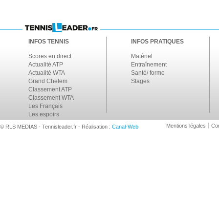
INFOS TENNIS
INFOS PRATIQUES
Scores en direct
Matériel
Actualité ATP
Entraînement
Actualité WTA
Santé/ forme
Grand Chelem
Stages
Classement ATP
Classement WTA
Les Français
Les espoirs
Mentions légales
Con
© RLS MEDIAS - Tennisleader.fr - Réalisation :
Canal-Web