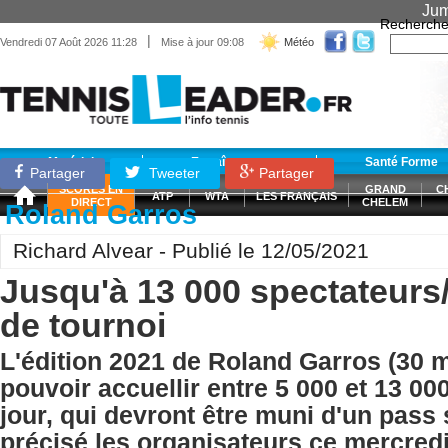
Jum
Recherche
|
Vendredi 07 Août 2026 11:28
Mise à jour 09:08
Météo
Matériel
Entraînement
Santé Forme
Partager
Tweeter
Partager
SCORES EN
GRAND
C
ATP
WTA
LES FRANÇAIS
DIRECT
CHELEM
Roland Garros
Richard Alvear - Publié le 12/05/2021
Jusqu'à 13 000 spectateurs/ 
de tournoi
L'édition 2021 de Roland Garros (30 ma
pouvoir accuellir entre 5 000 et 13 00
jour, qui devront être muni d'un pass 
précisé les organisateurs ce mercredi