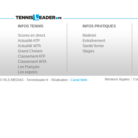
INFOS TENNIS
INFOS PRATIQUES
Scores en direct
Matériel
Actualité ATP
Entraînement
Actualité WTA
Santé/ forme
Grand Chelem
Stages
Classement ATP
Classement WTA
Les Français
Les espoirs
Mentions légales
Con
© RLS MEDIAS - Tennisleader.fr - Réalisation :
Canal-Web