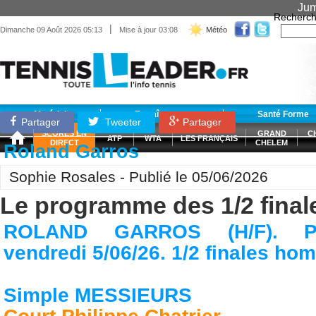
Jum
Recherch
|
Dimanche 09 Août 2026 05:13
Mise à jour 03:08
Météo
Matériel
Entraînement
Santé Forme
Partager
Tweeter
Partager
SCORES EN
GRAND
C
ATP
WTA
LES FRANÇAIS
DIRECT
CHELEM
Roland Garros
Sophie Rosales - Publié le 05/06/2026
Le programme des 1/2 final
ROLAND GARROS (H/F). P
vendredi 5/06/26. 1/2 finales h
Simple MESSIEURS