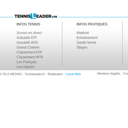
INFOS TENNIS
INFOS PRATIQUES
Scores en direct
Matériel
Actualité ATP
Entraînement
Actualité WTA
Santé/ forme
Grand Chelem
Stages
Classement ATP
Classement WTA
Les Français
Les espoirs
Mentions légales
Con
© RLS MEDIAS - Tennisleader.fr - Réalisation :
Canal-Web