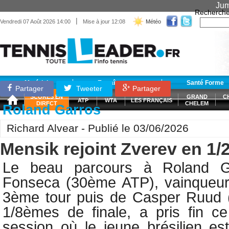
Jum
Recherche
|
Vendredi 07 Août 2026 14:00
Mise à jour 12:08
Météo
Matériel
Entraînement
Santé Forme
Partager
Tweeter
Partager
SCORES EN
GRAND
C
ATP
WTA
LES FRANÇAIS
DIRECT
CHELEM
Roland Garros
Richard Alvear - Publié le 03/06/2026
Mensik rejoint Zverev en 1/2
Le beau parcours à Roland 
Fonseca (30ème ATP), vainqueur
3ème tour puis de Casper Ruud
1/8èmes de finale, a pris fin c
session où le jeune brésilien e