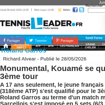
Jum
Rechercher
|
Jeudi 06 Août 2026 13:05
Mise à jour 12:08
Météo
Matériel
Entraînement
Santé Forme
Partager
Tweeter
Partager
SCORES EN
GRAND
C
ATP
WTA
LES FRANÇAIS
DIRECT
CHELEM
Roland Garros
Richard Alvear - Publié le 28/05/2026
Monumental, Kouamé se qual
3ème tour
A 17 ans seulement, le jeune frança
(318ème ATP) s'est qualifié pour le 3
Roland Garros au terme d'un match 
Sarcellois s'est imposé en 5 sets (6/3 