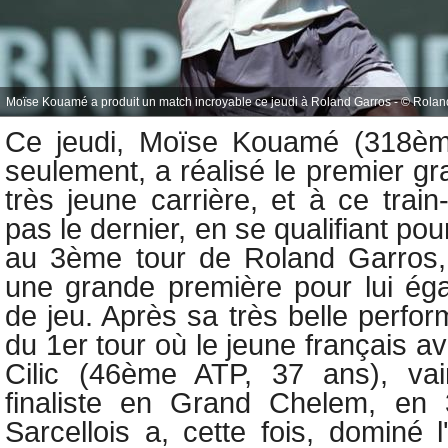
Moïse Kouamé a produit un match incroyable ce jeudi à Roland Garros - © Rolan
Ce jeudi,
Moïse Kouamé (318èm
seulement, a réalisé le premier gr
très jeune carrière, et à ce trai
pas le dernier, en se qualifiant pou
au 3ème tour de Roland Garros
une grande première pour lui ég
de jeu. Après sa t
rès belle perfo
du 1er tour où le jeune français a
Cilic (46ème ATP, 37 ans), vain
finaliste en Grand Chelem, en 
Sarcellois a, cette fois, dominé l'