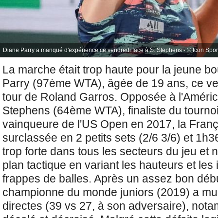
Diane Parry a manqué d'expérience ce vendredi face à S. Stephens - © Icon Spor
La marche était trop haute pour
la jeune b
Parry (97ème WTA), âgée de 19 ans, ce ve
tour de Roland Garros. Opposée à
l'Améri
Stephens (64ème WTA), finaliste du tourno
vainqueure de l'US Open en 2017, la França
surclassée en 2 petits sets (2/6 3/6) et 1h3
trop forte dans tous les secteurs du jeu et
plan tactique en variant les hauteurs et les
frappes de balles. Après un assez bon déb
championne du monde juniors (2019) a multi
directes (
39 vs 27, à son adversaire), not