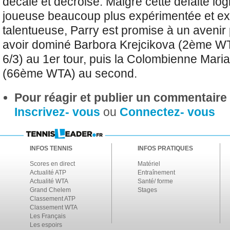
décalé et décroisé. Malgré cette défaite lo
joueuse beaucoup plus expérimentée et e
talentueuse, Parry est promise à un avenir
avoir dominé
Barbora Krejcikova (2ème WTA
6/3) au 1er tour, puis la Colombienne
Maria
(66ème WTA) au second.
Pour réagir et publier un commentaire s
Inscrivez- vous
ou
Connectez- vous
INFOS TENNIS
INFOS PRATIQUES
Scores en direct
Matériel
Actualité ATP
Entraînement
Actualité WTA
Santé/ forme
Grand Chelem
Stages
Classement ATP
Classement WTA
Les Français
Les espoirs