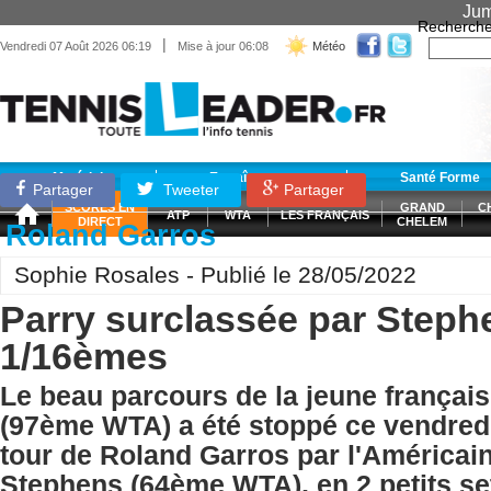
Jum
Recherche
|
Vendredi 07 Août 2026 06:19
Mise à jour 06:08
Météo
Matériel
Entraînement
Santé Forme
Partager
Tweeter
Partager
SCORES EN
GRAND
C
ATP
WTA
LES FRANÇAIS
DIRECT
CHELEM
Roland Garros
Sophie Rosales - Publié le 28/05/2022
Parry surclassée par Steph
1/16èmes
Le beau parcours de la jeune françai
(97ème WTA) a été stoppé ce vendred
tour de Roland Garros par l'Américai
Stephens (64ème WTA), en 2 petits sets