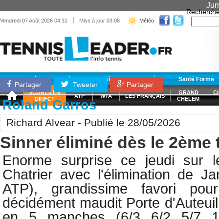
Jum
Recherche
|
Vendredi 07 Août 2026 04:31
Mise à jour 03:08
Météo
Matériel
Entraînement
Santé Forme
Partager
Tweeter
Partager
SCORES EN
GRAND
C
ATP
WTA
LES FRANÇAIS
DIRECT
CHELEM
Roland Garros
Richard Alvear - Publié le 28/05/2026
Sinner éliminé dès le 2ème t
Enorme surprise ce jeudi sur le
Chatrier avec l'élimination de
Ja
ATP),
grandissime favori pou
décidément maudit Porte d'Auteui
en 5 manches (6/3 6/2 5/7 1