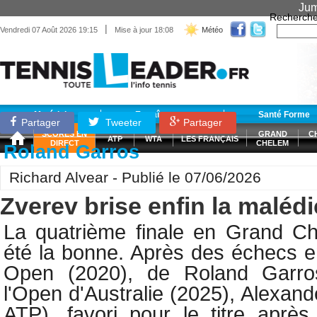
Jum
Recherche
|
Vendredi 07 Août 2026 19:15
Mise à jour 18:08
Météo
Matériel
Entraînement
Santé Forme
Partager
Tweeter
Partager
SCORES EN
GRAND
C
ATP
WTA
LES FRANÇAIS
DIRECT
CHELEM
Roland Garros
Richard Alvear - Publié le 07/06/2026
Zverev brise enfin la malédi
La quatrième finale en Grand C
été la bonne. Après des échecs en
Open (2020), de Roland Garro
l'Open d'Australie (2025),
Alexand
ATP), favori pour le titre après 