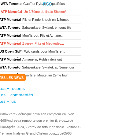
WTA Toronto
Gauff et Rybakina qualifiées
ATP Montréal
Un 1/8ème de finale Shelton/...
ATP Montréal
Fils et Rinderknech en 1/8èmes
WTA Toronto
Sabalenka et Swiatek en contrôle
ATP Montréal
Monfils out, Fils et Atmane...
ATP Montréal
Zverev, Fritz et Medvedev...
US Open (H/F)
Wild cards pour Monfils et...
ATP Montréal
Atmane in, Rublev déjà out
WTA Toronto
Sabalenka et Swiatek au 3ème tour
ATP Montréal
Monfils et Moutet au 2ème tour
TES LES NEWS
WTA Toronto
Boisson encore éliminée d'...
Les + récents
WTA Wash.
Eala renverse Pegula en finale
Les + commentés
ATP Wash.
Fritz domine Jodar en finale
Les + lus
WTA Memphis
Liutova, 16 ans et déjà titrée
30/06
Zverev débloque enfin son compteur en...
voir
ATP Wash.
Une finale Fritz/ Jodar
26/06
Andreeva remporte son premier titre du...
voir
ATP Los Cabos
Géa remporte le titre !
06/06
Après 2024, Zverev de retour en finale...
voir
05/06
WTA Wash.
Eala domine Svitolina
remière finale en Grand Chelem pour...
voir
05/06