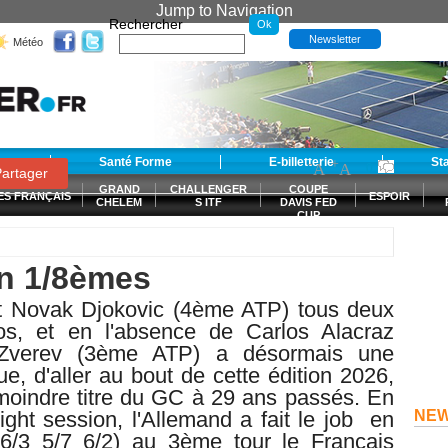
Jump to Navigation
Rechercher
Newsletter
Météo
t
Santé Forme
E-billetterie
-
+
St
A
A
0
artager
GRAND
CHALLENGER
COUPE
ES FRANÇAIS
ESPOIR
CHELEM
S ITF
DAVIS FED
CUP
S
en 1/8èmes
et
Novak Djokovic (4ème ATP) tous deux
os,
et en l'absence de Carlos Alacraz
 Zverev (3ème ATP) a désormais une
ue, d'aller au bout de cette édition 2026,
 moindre titre du GC
à 29 ans passés
. En
ight session, l'Allemand a fait le job en
NE
6/3 5/7 6/2) au 3ème tour le Français