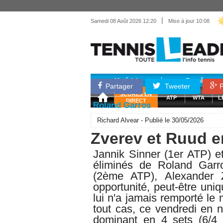
|
Samedi 08 Août 2026 12:20
Mise à jour 10:08
Matériel
Entraînemen
Partager
Tweeter
P
SCORES EN
ATP
WTA
L
DIRECT
Roland Garros
Richard Alvear - Publié le 30/05/2026
Zverev et Ruud 
Jannik Sinner (1er ATP) 
éliminés de Roland Garr
(2ème ATP), Alexander
opportunité, peut-être uniq
lui n'a jamais remporté le
tout cas, ce vendredi en n
dominant en 4 sets (6/4 