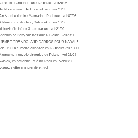
ATP Wash.
De Minaur éliminé en 1/4
errettini abandonne, une 1/2 finale...
voir
26/05
adal sans souci, Fritz se fait peur !
voir
23/05
ATP Los Cabos
Géa en finale !
Van Assche domine Mannarino, Daphnée...
voir
07/03
ATP Los Cabos
1ère 1/2 finale pour Géa
akkari sortie d'entrée, Sabalenka...
voir
19/06
WTA Washington
Svitolina et Pegula en 1/4
jokovic éliminé en 3 sets par un...
voir
21/09
ATP Wash.
Pas de 1/4 pour Humbert et Atmane
Abandon de Barty sur blessure au 2ème...
voir
23/03
14EME TITRE A ROLAND GARROS POUR NADAL !
WTA Washington
Déjà fini pour Fernandez
oir
19/06
La surprise Zidansek en 1/2 finales
voir
21/09
ATP Washington
De Minaur domine Tsitsipas
auresmo, nouvelle directrice de Roland...
voir
23/03
WTA Washington
Fernandez débute bien
wiatek, en patronne...et à nouveau en...
voir
08/06
ATP Washington
Fritz et Musetti en 1/8èmes
lcaraz s'offre une première...
voir
WTA Prague
Tagger, premier sacre à 18 ans
ATP Estoril
Van Assche remporte son 1er...
ATP Kitzbühel
Halys débloque son compteur !
ATP Estoril
Van Assche s'offre Rublev