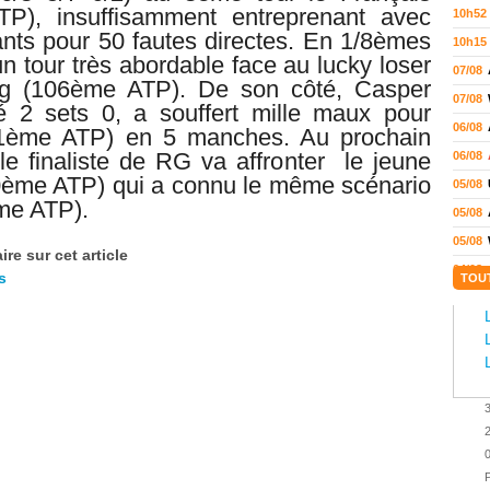
P), insuffisamment entreprenant avec
10h52
nts pour 50 fautes directes. En 1/8èmes
10h15
un tour très abordable face au lucky loser
07/08
ng (106ème ATP). De son côté, Casper
07/08
2 sets 0, a souffert mille maux pour
06/08
1ème ATP) en 5 manches. Au prochain
le finaliste de RG va affronter le jeune
06/08
0ème ATP) qui a connu le même scénario
05/08
me ATP).
05/08
05/08
re sur cet article
04/08
s
TOU
04/08
04/08
04/08
03/08
02/08
02/08
01/08
P