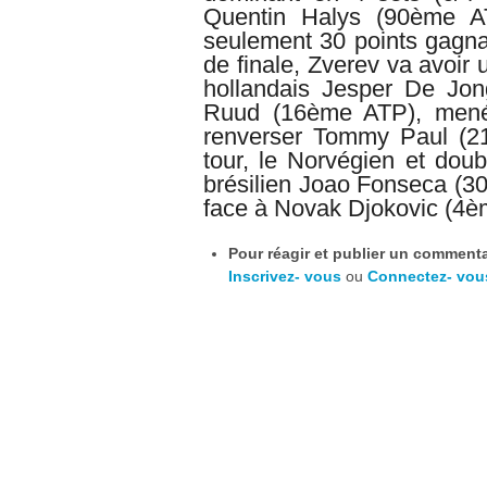
Quentin Halys (90ème AT
seulement 30 points gagna
de finale, Zverev va avoir 
hollandais Jesper De Jo
Ruud (16ème ATP), mené 
renverser Tommy Paul (2
tour, le Norvégien et doub
b
résilien Joao Fonseca (3
face à Novak
Djokovic (4è
Pour réagir et publier un commentai
Inscrivez- vous
ou
Connectez- vou