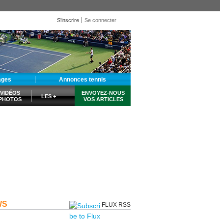
S'inscrire
Se connecter
ages
Annonces tennis
VIDÉOS
ENVOYEZ-NOUS
LES +
PHOTOS
VOS ARTICLES
WS
FLUX RSS