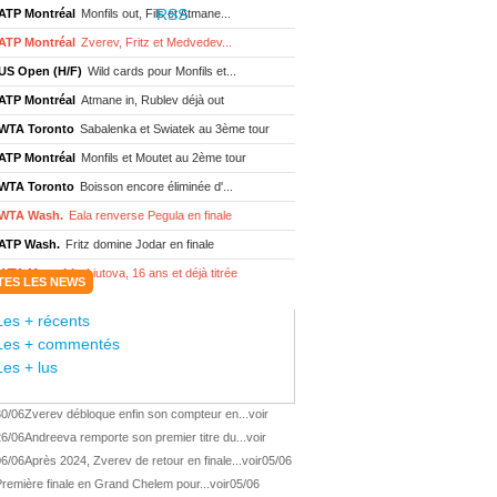
ATP Montréal
Monfils out, Fils et Atmane...
ATP Montréal
Zverev, Fritz et Medvedev...
US Open (H/F)
Wild cards pour Monfils et...
ATP Montréal
Atmane in, Rublev déjà out
WTA Toronto
Sabalenka et Swiatek au 3ème tour
ATP Montréal
Monfils et Moutet au 2ème tour
WTA Toronto
Boisson encore éliminée d'...
WTA Wash.
Eala renverse Pegula en finale
ATP Wash.
Fritz domine Jodar en finale
WTA Memphis
Liutova, 16 ans et déjà titrée
TES LES NEWS
ATP Wash.
Une finale Fritz/ Jodar
Les + récents
ATP Los Cabos
Géa remporte le titre !
Les + commentés
WTA Wash.
Eala domine Svitolina
Les + lus
ATP Wash.
De Minaur éliminé en 1/4
30/06
Zverev débloque enfin son compteur en...
voir
ATP Los Cabos
Géa en finale !
26/06
Andreeva remporte son premier titre du...
voir
ATP Los Cabos
1ère 1/2 finale pour Géa
06/06
Après 2024, Zverev de retour en finale...
voir
05/06
WTA Washington
Svitolina et Pegula en 1/4
remière finale en Grand Chelem pour...
voir
05/06