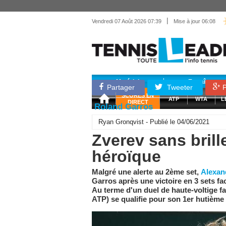
|
Vendredi 07 Août 2026 07:39
Mise à jour 06:08
Matériel
Entraînemen
Partager
Tweeter
P
SCORES EN
ATP
WTA
L
DIRECT
Roland Garros
Ryan Gronqvist - Publié le 04/06/2021
Zverev sans bril
héroïque
Malgré une alerte au 2ème set,
Alexan
Garros après une victoire en 3 sets f
Au terme d'un duel de haute-voltige 
ATP) se qualifie pour son 1er hutiè