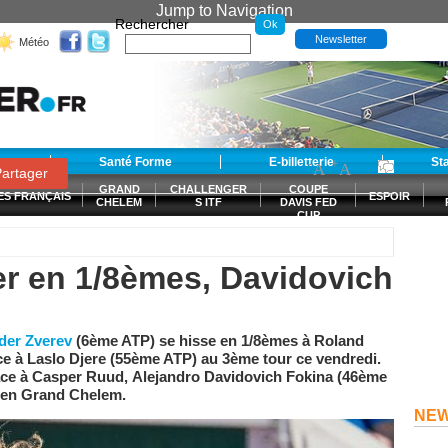
Jump to Navigation
Rechercher
Newsletter
Météo
t
Santé Forme
E-billetterie
-
+
St
A
A
0
artager
GRAND
CHALLENGER
COUPE
ES FRANÇAIS
ESPOIR
CHELEM
S ITF
DAVIS FED
CUP
S
ler en 1/8èmes, Davidovich
der Zverev
(6ème ATP) se hisse en 1/8èmes à Roland
ace à Laslo Djere (55ème ATP) au 3ème tour ce vendredi.
face à Casper Ruud, Alejandro Davidovich Fokina (46ème
me en Grand Chelem.
NE