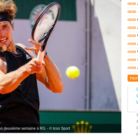
06/08
06/08
05/08
05/08
05/08
04/08
04/08
04/08
04/08
03/08
TOU
02/08
02/08
01/08
01/08
01/08
31/07
 en deuxième semaine à RG. - © Icon Sport
31/07
P