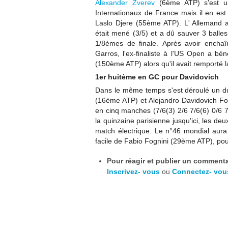
Alexander Zverev
(6ème ATP) s'est un
Internationaux de France mais il en est
Laslo Djere (55ème ATP). L' Allemand 
était mené (3/5) et a dû sauver 3 balles
1/8èmes de finale.
Après avoir encha
Garros, l'ex-finaliste à l'US Open a bé
(150ème ATP) alors qu'il avait remporté 
1er huitème en GC pour Davidovich
Dans le même temps s'est déroulé un du
(16ème ATP) et Alejandro Davidovich Fok
en cinq manches (7/6(3) 2/6 7/6(6) 0/6 7
la quinzaine parisienne jusqu'ici, les d
match électrique. Le n°46 mondial aur
facile de Fabio Fognini (29ème ATP), pou
Pour réagir et publier un commentai
Inscrivez- vous
ou
Connectez- vou