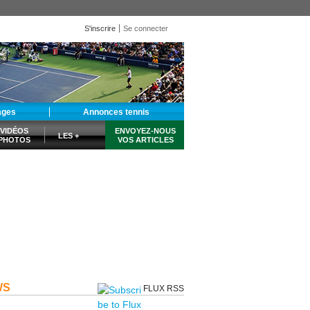
S'inscrire
Se connecter
ages
Annonces tennis
VIDÉOS
ENVOYEZ-NOUS
LES +
PHOTOS
VOS ARTICLES
WS
FLUX RSS