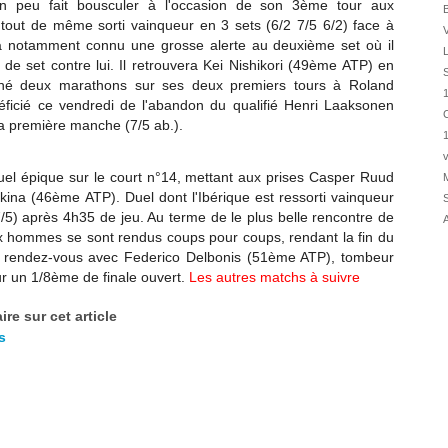
 peu fait bousculer à l'occasion de son 3ème tour aux
31/07
B
 tout de même sorti vainqueur en 3 sets (6/2 7/5 6/2) face à
30/07
a notamment connu une grosse alerte au deuxième set où il
30/07
 de set contre lui. Il retrouvera Kei Nishikori (49ème ATP) en
S
îné deux marathons sur ses deux premiers tours à Roland
28/07
1
néficié ce vendredi de l'abandon du qualifié Henri Laaksonen
28/07
C
la première manche (7/5 ab.).
27/07
v
27/07
el épique sur le court n°14, mettant aux prises Casper Ruud
M
25/07
ina (46ème ATP). Duel dont l'Ibérique est ressorti vainqueur
S
25/07
/5) après 4h35 de jeu. Au terme de le plus belle rencontre de
A
eux hommes se sont rendus coups pour coups, rendant la fin du
24/07
a rendez-vous avec Federico Delbonis (51ème ATP), tombeur
24/07
r un 1/8ème de finale ouvert.
Les autres matchs à suivre
23/07
re sur cet article
23/07
s