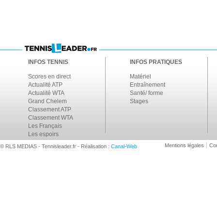
INFOS TENNIS
INFOS PRATIQUES
Scores en direct
Matériel
Actualité ATP
Entraînement
Actualité WTA
Santé/ forme
Grand Chelem
Stages
Classement ATP
Classement WTA
Les Français
Les espoirs
Mentions légales
Con
© RLS MEDIAS - Tennisleader.fr - Réalisation :
Canal-Web