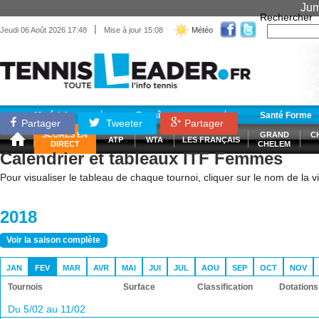
Jum
Rechercher
|
Jeudi 06 Août 2026 17:48
Mise à jour 15:08
Météo
Matériel
Entraînement
Santé Forme
Partager
Tweeter
Partager
SCORES EN
GRAND
C
ATP
WTA
LES FRANÇAIS
DIRECT
CHELEM
Calendrier et tableaux ITF Femmes
Pour visualiser le tableau de chaque tournoi, cliquer sur le nom de la vil
2018
Voir la saison complète
JAN
FEV
MAR
AVR
MAI
JUI
JUL
AOU
SEP
OCT
NOV
Tournois
Surface
Classification
Dotations
Du 5/02 au 11/02