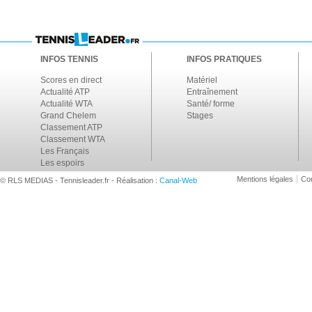
INFOS TENNIS
INFOS PRATIQUES
Scores en direct
Matériel
Actualité ATP
Entraînement
Actualité WTA
Santé/ forme
Grand Chelem
Stages
Classement ATP
Classement WTA
Les Français
Les espoirs
Mentions légales
Con
© RLS MEDIAS - Tennisleader.fr - Réalisation :
Canal-Web