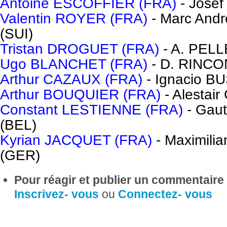
Antoine ESCOFFIER (FRA)
- Jose
Valentin ROYER (FRA)
- Marc An
(SUI)
Tristan DROGUET (FRA)
- A. PELL
Ugo BLANCHET (FRA)
- D. RINCO
Arthur CAZAUX (FRA)
- Ignacio B
Arthur BOUQUIER (FRA)
- Alestai
Constant LESTIENNE (FRA)
- Gau
(BEL)
Kyrian JACQUET (FRA)
- Maximil
(GER)
Pour réagir et publier un commentaire s
Inscrivez- vous
ou
Connectez- vous