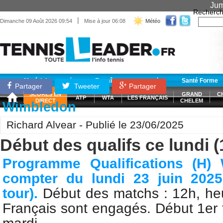
Jum
Recherch
|
Dimanche 09 Août 2026 09:54
Mise à jour 06:08
Météo
Matériel
Entraînement
Santé Forme
Partager
Tweeter
Partager
SCORES EN
GRAND
C
ATP
WTA
LES FRANÇAIS
DIRECT
CHELEM
Wimbledon
Richard Alvear - Publié le 23/06/2025
Début des qualifs ce lundi (
Programme Qualifications (H
compter du lundi 23 juin 2025
tour).
Début des matchs : 12h, heu
Français sont engagés. Début 1er