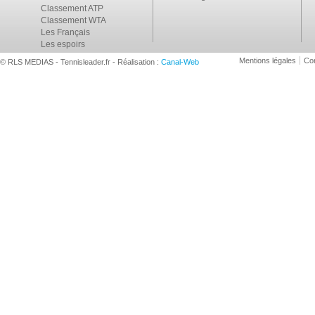
Classement ATP
Classement WTA
Les Français
Les espoirs
Mentions légales
Con
© RLS MEDIAS - Tennisleader.fr - Réalisation :
Canal-Web