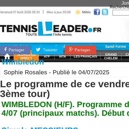
Jum
Recherche
|
Vendredi 07 Août 2026 05:33
Mise à jour 03:08
Météo
Matériel
Entraînement
Santé Forme
Partager
Tweeter
Partager
SCORES EN
GRAND
C
ATP
WTA
LES FRANÇAIS
DIRECT
CHELEM
Wimbledon
Sophie Rosales - Publié le 04/07/2025
Le programme de ce vendre
3ème tour)
WIMBLEDON (H/F). Programme de
4/07 (principaux matchs). Début