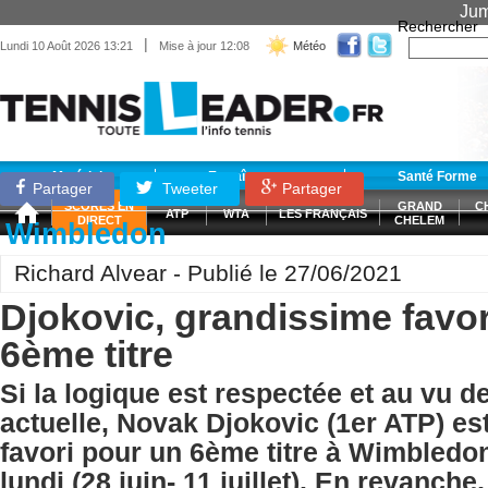
Jum
Rechercher
|
Lundi 10 Août 2026 13:21
Mise à jour 12:08
Météo
Matériel
Entraînement
Santé Forme
Partager
Tweeter
Partager
SCORES EN
GRAND
C
ATP
WTA
LES FRANÇAIS
DIRECT
CHELEM
Wimbledon
Richard Alvear - Publié le 27/06/2021
Djokovic, grandissime favor
6ème titre
Si la logique est respectée et au vu d
actuelle, Novak Djokovic (1er ATP) es
favori pour un 6ème titre à Wimbledo
lundi (28 juin- 11 juillet). En revanche