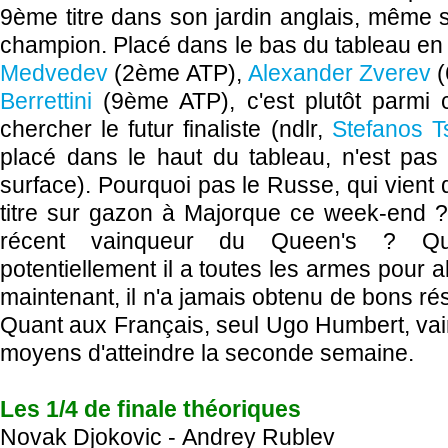
9ème titre dans son jardin anglais, même s
champion. Placé dans le bas du tableau e
Medvedev
(2ème ATP),
Alexander Zverev
(
Berrettini
(9ème ATP), c'est plutôt parmi ce
chercher le futur finaliste (ndlr,
Stefanos Ts
placé dans le haut du tableau, n'est pas 
surface). Pourquoi pas le Russe, qui vient
titre sur gazon à Majorque ce week-end ? O
récent vainqueur du Queen's ? Qua
potentiellement il a toutes les armes pour al
maintenant, il n'a jamais obtenu de bons rés
Quant aux Français, seul Ugo Humbert, vain
moyens d'atteindre la seconde semaine.
Les 1/4 de finale théoriques
Novak Djokovic -
Andrey Rublev