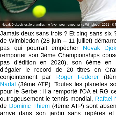
Novak Djokovic est le grandissime favori pour remporter ce Wimbledon 2021 - © 
Jamais deux sans trois ? Et cinq sans six ?
de Wimbledon (28 juin – 11 juillet) démarre
pas qui pourrait empêcher
Novak Djok
remporter son 3ème Championships consé
pas d'édition en 2020), son 6ème en ca
d'égaler le record de 20 titres en Gr
conjointement par
Roger Federer
(8èm
Nadal
(3ème ATP). Toutes les planètes son
pour le Serbe : il a remporté l'OA et RG c
outrageusement le tennis mondial,
Rafael 
de
Dominic Thiem
(4ème ATP) sont absen
arrive dans son jardin sans repères et