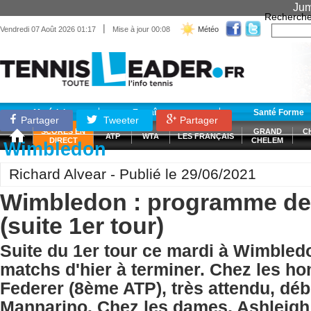
Jum
Recherche
|
Vendredi 07 Août 2026 01:17
Mise à jour 00:08
Météo
Matériel
Entraînement
Santé Forme
Partager
Tweeter
Partager
SCORES EN
GRAND
C
ATP
WTA
LES FRANÇAIS
DIRECT
CHELEM
Wimbledon
Richard Alvear - Publié le 29/06/2021
Wimbledon : programme de
(suite 1er tour)
Suite du 1er tour ce mardi à Wimbled
matchs d'hier à terminer. Chez les 
Federer (8ème ATP), très attendu, déb
Mannarino. Chez les dames, Ashleigh