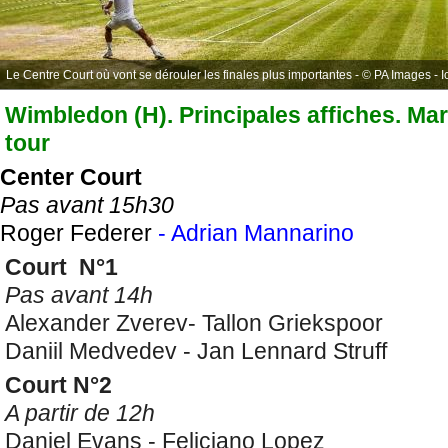
Le Centre Court où vont se dérouler les finales plus importantes - © PA Images - I
Wimbledon (H). Principales affiches. Mard
tour
Center Court
Pas avant 15h30
Roger Federer
- Adrian Mannarino
Court N°1
Pas avant 14h
Alexander Zverev- Tallon Griekspoor
Daniil Medvedev - Jan Lennard Struff
Court N°2
A partir de 12h
Daniel Evans - Feliciano Lopez