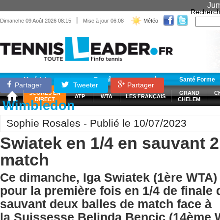
Jum
Recherch
|
Dimanche 09 Août 2026 08:15
Mise à jour 06:08
Météo
Matériel
Entraînement
Santé Forme
Partager
Tweeter
Partager
SCORES EN
GRAND
C
ATP
WTA
LES FRANÇAIS
DIRECT
CHELEM
Wimbledon
Sophie Rosales - Publié le 10/07/2023
Swiatek en 1/4 en sauvant 2
match
Ce dimanche, Iga Swiatek (1ère WTA) s
pour la première fois en 1/4 de final
sauvant deux balles de match face à
la Suissesse Belinda Bencic (14ème 