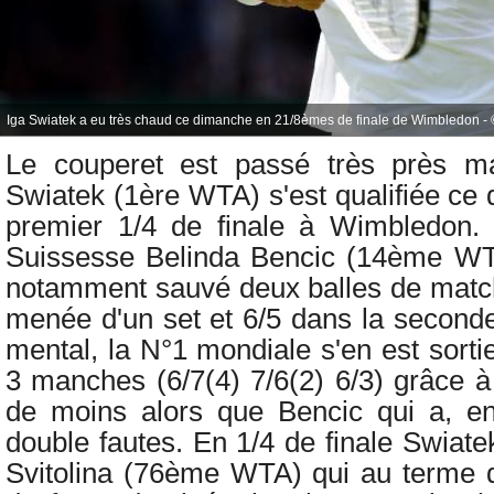
Iga Swiatek a eu très chaud ce dimanche en 21/8èmes de finale de Wimbledon - 
Le couperet est passé très près m
Swiatek (1ère WTA) s'est qualifiée ce
premier 1/4 de finale à Wimbledon
Suissesse
Belinda Bencic (14ème WTA
notamment sauvé deux balles de match 
menée d'un set et 6/5 dans la secon
mental, la N°1 mondiale s'en est sorti
3 manches (6/7(4) 7/6(2) 6/3) grâce à
de moins alors que Bencic qui a, e
double fautes. En 1/4 de finale Swiatek
Svitolina (76ème WTA) qui au terme d