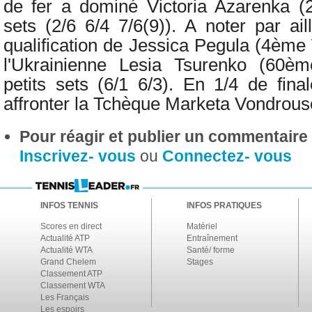
de fer a dominé
Victoria Azarenka
sets (2/6 6/4 7/6(9)). A noter par aill
qualification de
Jessica Pegula (4ème 
l'Ukrainienne Lesia Tsurenko (60
petits sets (6/1 6/3). En 1/4 de fina
affronter la Tchèque Marketa Vondro
Pour réagir et publier un commentaire s
Inscrivez- vous
ou
Connectez- vous
INFOS TENNIS
INFOS PRATIQUES
Scores en direct
Matériel
Actualité ATP
Entraînement
Actualité WTA
Santé/ forme
Grand Chelem
Stages
Classement ATP
Classement WTA
Les Français
Les espoirs