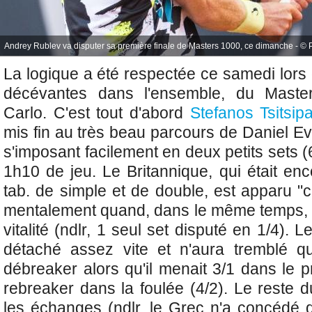
Andrey Rublev va disputer sa première finale de Masters 1000, ce dimanche - © Pi
La logique a été respectée ce samedi lors 
décévantes dans l'ensemble, du Mast
Carlo. C'est tout d'abord
Stefanos Tsitsip
mis fin au
t
rès beau parcours de
Daniel E
s'imposant facilement en deux petits sets (
1h10 de jeu. Le Britannique, qui était enc
tab. de simple et de double, est apparu "
mentalement quand, dans le même temps, le
vitalité (ndlr, 1 seul set disputé en 1/4).
détaché assez vite et n'aura tremblé que 
débreaker alors qu'il menait 3/1 dans le p
rebreaker dans la foulée (4/2). Le reste 
les échanges (ndlr, le Grec n'a concédé 