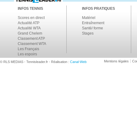
INFOS TENNIS
INFOS PRATIQUES
Scores en direct
Matériel
Actualité ATP
Entraînement
Actualité WTA
Santé/ forme
Grand Chelem
Stages
Classement ATP
Classement WTA
Les Français
Les espoirs
Mentions légales
Con
© RLS MEDIAS - Tennisleader.fr - Réalisation :
Canal-Web