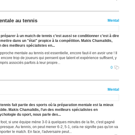
31/07
31/07
31/07
entale au tennis
Mental
30/07
30/07
 préparer à un match de tennis c’est aussi se conditionner c’est à dire
 mettre dans un "état" propice à la compétition. Makis Chamalidis,
28/07
un des meilleurs spécialistes en...
28/07
pproche mentale au tennis est essentielle, encore faut-il en avoir une ! Il
27/07
 encore trop de joueurs qui pensent que talent et expérience suffisent, y
pris associés parfois à leur propre...
27/07
0
25/07
25/07
24/07
Mental
24/07
 tennis fait partie des sports où la préparation mentale est la mieux
ablie. Makis Chamalidis, l’un des meilleurs spécialistes en
ychologie du sport, nous parle des...
 foot, si une équipe mène 3-0 à quelques minutes de la fin, c'est gagné
 presque. Au tennis, on peut mener 6-2, 5-1, cela ne signifie pas qu'on va
porter le match. En face, l'adversaire peut...