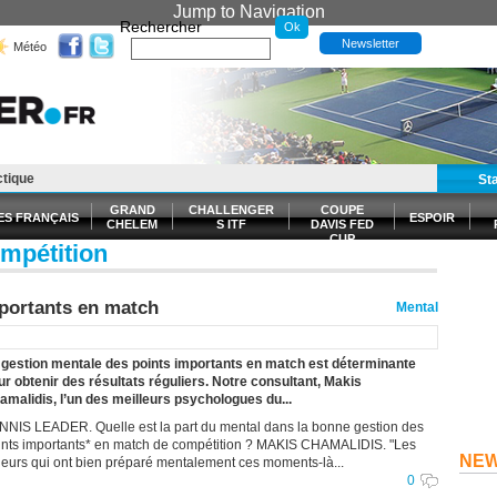
Jump to Navigation
Rechercher
Newsletter
Météo
ctique
t
Santé Forme
E-billetterie
St
GRAND
CHALLENGER
COUPE
ES FRANÇAIS
ESPOIR
CHELEM
S ITF
DAVIS FED
CUP
ompétition
S
mportants en match
Mental
 gestion mentale des points importants en match est déterminante
ur obtenir des résultats réguliers. Notre consultant, Makis
amalidis, l’un des meilleurs psychologues du...
NNIS LEADER. Quelle est la part du mental dans la bonne gestion des
ints importants* en match de compétition ? MAKIS CHAMALIDIS. "Les
NE
ueurs qui ont bien préparé mentalement ces moments-là...
0