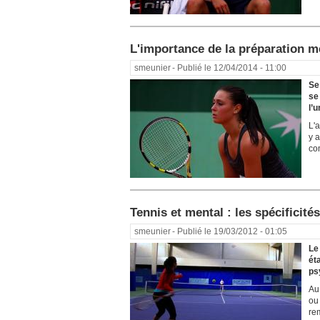
L'importance de la préparation m
smeunier
- Publié le 12/04/2014 - 11:00
Se
se
l’
L'a
y a
com
Tennis et mental : les spécificités
smeunier
- Publié le 19/03/2012 - 01:05
Le
ét
ps
Au
ou
rem