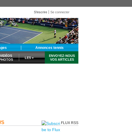
S'inscrire
Se connecter
ages
Annonces tennis
VIDÉOS
ENVOYEZ-NOUS
LES +
PHOTOS
VOS ARTICLES
WS
FLUX RSS