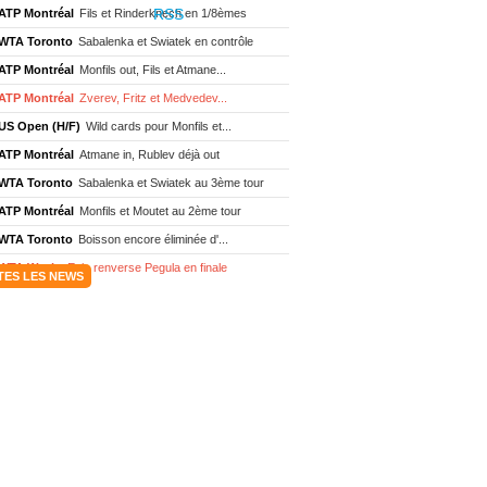
ATP Montréal
Fils et Rinderknech en 1/8èmes
WTA Toronto
Sabalenka et Swiatek en contrôle
ATP Montréal
Monfils out, Fils et Atmane...
ATP Montréal
Zverev, Fritz et Medvedev...
US Open (H/F)
Wild cards pour Monfils et...
ATP Montréal
Atmane in, Rublev déjà out
WTA Toronto
Sabalenka et Swiatek au 3ème tour
ATP Montréal
Monfils et Moutet au 2ème tour
WTA Toronto
Boisson encore éliminée d'...
WTA Wash.
Eala renverse Pegula en finale
TES LES NEWS
ATP Wash.
Fritz domine Jodar en finale
WTA Memphis
Liutova, 16 ans et déjà titrée
ATP Wash.
Une finale Fritz/ Jodar
ATP Los Cabos
Géa remporte le titre !
WTA Wash.
Eala domine Svitolina
ATP Wash.
De Minaur éliminé en 1/4
ATP Los Cabos
Géa en finale !