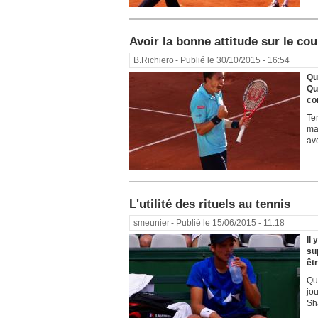
Avoir la bonne attitude sur le cour
B.Richiero
- Publié le 30/10/2015 - 16:54
Qu
Qu
co
Te
ma
av
L'utilité des rituels au tennis
smeunier
- Publié le 15/06/2015 - 11:18
Il 
sup
êt
Qua
jo
Sh