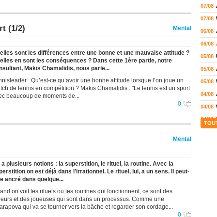
07/08
07/08
t (1/2)
Mental
06/08
06/08
elles sont les différences entre une bonne et une mauvaise attitude ?
05/08
elles en sont les conséquences ? Dans cette 1ère partie, notre
nsultant, Makis Chamalidis, nous parle...
05/08
nnisleader : Qu’est-ce qu’avoir une bonne attitude lorsque l’on joue un
05/08
tch de tennis en compétition ? Makis Chamalidis : "Le tennis est un sport
04/08
ec beaucoup de moments de...
0
04/08
04/08
TOU
04/08
Mental
03/08
02/08
y a plusieurs notions : la superstition, le rituel, la routine. Avec la
02/08
erstition on est déjà dans l'irrationnel. Le rituel, lui, a un sens. Il peut-
re ancré dans quelque...
01/08
nd on voit les rituels ou les routines qui fonctionnent, ce sont des
01/08
ueurs et des joueuses qui sont dans un processus. Comme une
arapova qui va se tourner vers la bâche et regarder son cordage...
01/08
0