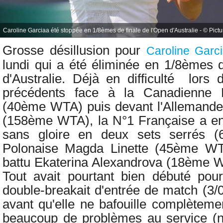
Caroline Garciaa été stoppée en 1/8èmes de finale de l'Open d'Australie - © Pictur
Grosse désillusion pour
Caroline Garc
lundi qui a été éliminée en 1/8èmes d
d'Australie. Déjà en difficulté lors
précédents face à la C
anadienne
(40ème WTA) puis devant
l'Allemand
(158ème WTA), la N°1 Française a en 
sans gloire en deux sets serrés (6
Polonaise Magda Linette (45ème WTA
battu Ekaterina Alexandrova (18ème 
Tout avait pourtant bien débuté pou
double-breakait d'entrée de match (3/0
avant qu'elle ne bafouille complèteme
beaucoup de problèmes au service (n