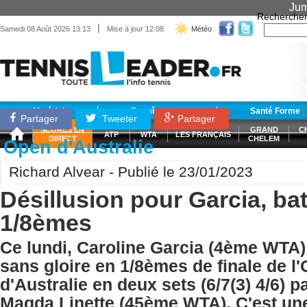
Jum
Recherche
|
Samedi 08 Août 2026 13:13
Mise à jour 12:08
Météo
Matériel
Entraînement
Santé Forme
Partager
Tweeter
Partager
SCORES EN
GRAND
C
ATP
WTA
LES FRANÇAIS
DIRECT
CHELEM
Open d'Australie
Richard Alvear - Publié le 23/01/2023
Désillusion pour Garcia, ba
1/8èmes
Ce lundi, Caroline Garcia (4ème WTA) 
sans gloire en 1/8èmes de finale de l
d'Australie en deux sets (6/7(3) 4/6) p
Magda Linette (45ème WTA). C'est une