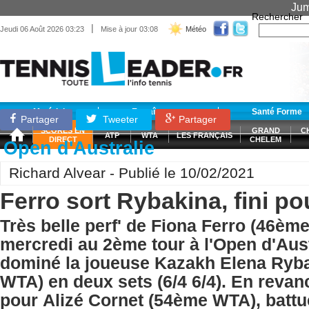
Jum
Rechercher
|
Jeudi 06 Août 2026 03:23
Mise à jour 03:08
Météo
Matériel
Entraînement
Santé Forme
Partager
Tweeter
Partager
SCORES EN
GRAND
C
ATP
WTA
LES FRANÇAIS
DIRECT
CHELEM
Open d'Australie
Richard Alvear - Publié le 10/02/2021
Ferro sort Rybakina, fini p
Très belle perf' de Fiona Ferro (46èm
mercredi au 2ème tour à l'Open d'Aust
dominé la joueuse Kazakh Elena Ryb
WTA) en deux sets (6/4 6/4). En revan
pour Alizé Cornet (54ème WTA), battu