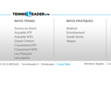
INFOS TENNIS
INFOS PRATIQUES
Scores en direct
Matériel
Actualité ATP
Entraînement
Actualité WTA
Santé/ forme
Grand Chelem
Stages
Classement ATP
Classement WTA
Les Français
Les espoirs
Mentions légales
Con
© RLS MEDIAS - Tennisleader.fr - Réalisation :
Canal-Web