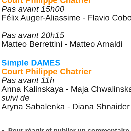
Court Philippe Chatrier
Pas avant 15h00
Félix Auger-Aliassime
-
Flavio Cobol
Pas avant 20h15
Matteo Berrettini
- Matteo Arnaldi
Simple DAMES
Court Philippe Chatrier
Pas avant 11h
Anna Kalinskaya
- Maja Chwalinsk
suivi de
Aryna Sabalenka
- Diana Shnaider
Pour réagir et publier un commentaire s