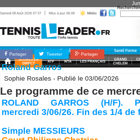
Jum
Recherche
|
Samedi 08 Août 2026 07:37
Mise à jour 06:08
Météo
Matériel
Entraînement
Santé Forme
Partager
Tweeter
Partager
SCORES EN
GRAND
C
ATP
WTA
LES FRANÇAIS
DIRECT
CHELEM
Roland Garros
Sophie Rosales - Publié le 03/06/2026
Le programme de ce mercredi
ROLAND GARROS (H/F). P
mercredi 3/06/26. Fin des 1/4 de 
Simple MESSIEURS