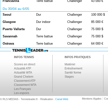
Francavilla
Terre battue
Challenger
43 000 €
Du 30/04 au 6/05
Seoul
Dur
Challenger
100 000 $
Glasgow
Dur indoor
Challenger
85 000 €
Puerto Vallarta
Dur
Challenger
75 000 $
Savannah
Terre battue
Challenger
75 000 $
Ostrava
Terre battue
Challenger
64 000 €
INFOS TENNIS
INFOS PRATIQUES
Scores en direct
Matériel
Actualité ATP
Entraînement
Actualité WTA
Santé/ forme
Grand Chelem
Stages
Classement ATP
Classement WTA
Les Français
Les espoirs
Mentions légales
Con
© RLS MEDIAS - Tennisleader.fr - Réalisation :
Canal-Web