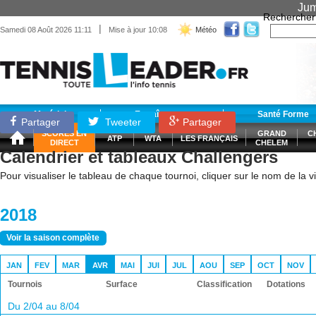
Jum
Rechercher
|
Samedi 08 Août 2026 11:11
Mise à jour 10:08
Météo
Matériel
Entraînement
Santé Forme
Partager
Tweeter
Partager
SCORES EN
GRAND
C
ATP
WTA
LES FRANÇAIS
DIRECT
CHELEM
Calendrier et tableaux Challengers
Pour visualiser le tableau de chaque tournoi, cliquer sur le nom de la vil
2018
Voir la saison complète
JAN
FEV
MAR
AVR
MAI
JUI
JUL
AOU
SEP
OCT
NOV
Tournois
Surface
Classification
Dotations
Du 2/04 au 8/04