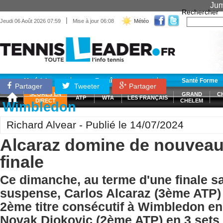
Jum
Rechercher
|
Jeudi 06 Août 2026 07:59
Mise à jour 06:08
Météo
Matériel
Entraînement
Santé Forme
Partager
Tweeter
Partager
SCORES EN
GRAND
C
ATP
WTA
LES FRANÇAIS
DIRECT
CHELEM
Wimbledon
Richard Alvear - Publié le 14/07/2024
Alcaraz domine de nouveau
finale
Ce dimanche, au terme d'une finale s
suspense, Carlos Alcaraz (3ème ATP)
2ème titre consécutif à Wimbledon en
Novak Djokovic (2ème ATP) en 3 sets 