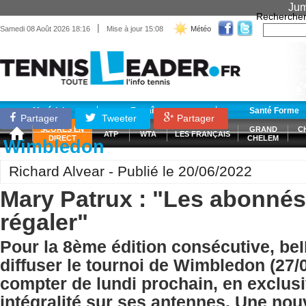
Jum
Recherche
|
Samedi 08 Août 2026 18:16
Mise à jour 15:08
Météo
Matériel
Entraînement
Santé Forme
Partager
Tweeter
Partager
SCORES EN
GRAND
C
ATP
WTA
LES FRANÇAIS
DIRECT
CHELEM
Wimbledon
Richard Alvear - Publié le 20/06/2022
Mary Patrux : "Les abonnés
régaler"
Pour la 8ème édition consécutive, b
diffuser le tournoi de Wimbledon (27/0
compter de lundi prochain, en exclusi
intégralité sur ses antennes. Une nouve