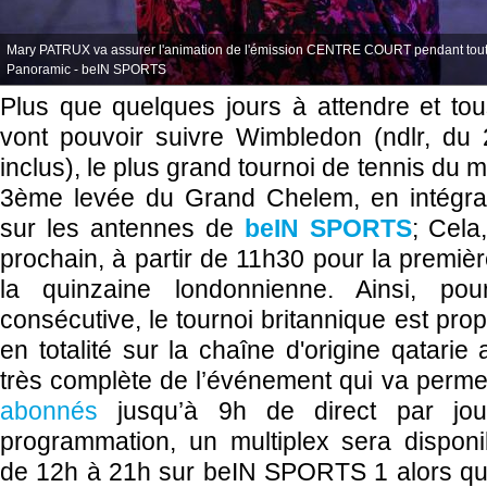
Mary PATRUX va assurer l'animation de l'émission CENTRE COURT pendant tout
Panoramic - beIN SPORTS
Plus que quelques jours à attendre et tou
vont pouvoir suivre Wimbledon (ndlr, du 27
inclus), le plus grand tournoi de tennis du 
3ème levée du Grand Chelem, en intégrali
sur les antennes de
beIN SPORTS
; Cela
prochain, à partir de 11h30 pour la premiè
la quinzaine londonnienne. Ainsi, po
consécutive, le tournoi britannique est prop
en totalité sur la chaîne d'origine qatari
très complète de l’événement qui va perme
abonnés
jusqu’à 9h de direct par jo
programmation, un multiplex sera disponi
de 12h à 21h sur beIN SPORTS 1 alors q