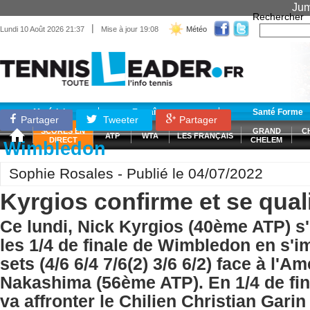
Jum
Rechercher
|
Lundi 10 Août 2026 21:37
Mise à jour 19:08
Météo
Matériel
Entraînement
Santé Forme
Partager
Tweeter
Partager
SCORES EN
GRAND
C
ATP
WTA
LES FRANÇAIS
DIRECT
CHELEM
Wimbledon
Sophie Rosales - Publié le 04/07/2022
Kyrgios confirme et se quali
Ce lundi, Nick Kyrgios (40ème ATP) s'
les 1/4 de finale de Wimbledon en s'i
sets (4/6 6/4 7/6(2) 3/6 6/2) face à l'
Nakashima (56ème ATP). En 1/4 de fina
va affronter le Chilien Christian Gari