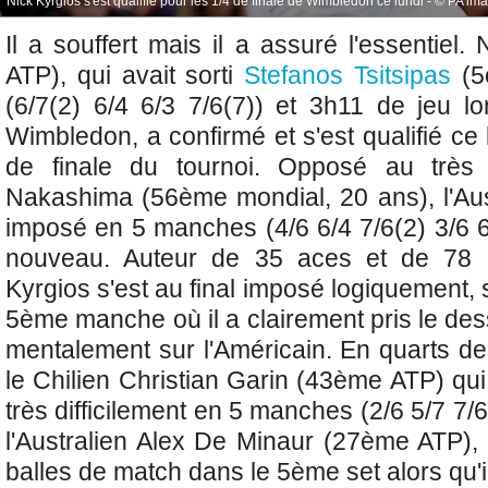
Nick Kyrgios s'est qualifié pour les 1/4 de finale de Wimbledon ce lundi - © PA ima
Il a souffert mais il a assuré l'essentiel. 
ATP), qui avait sorti
Stefanos Tsitsipas
(5
(6/7(2) 6/4 6/3 7/6(7)) et 3h11 de jeu 
Wimbledon, a confirmé et s'est qualifié ce 
de finale du tournoi. Opposé au très 
Nakashima (56ème mondial, 20 ans), l'Aust
imposé en 5 manches (4/6 6/4 7/6(2) 3/6 6
nouveau. Auteur de 35 aces et de 78 c
Kyrgios s'est au final imposé logiquement,
5ème manche où il a clairement pris le de
mentalement sur l'Américain. En quarts de f
le Chilien Christian Garin (43ème ATP) qui 
très difficilement en 5 manches (2/6 5/7 7/6
l'Australien Alex De Minaur (27ème ATP),
balles de match dans le 5ème set alors qu'il