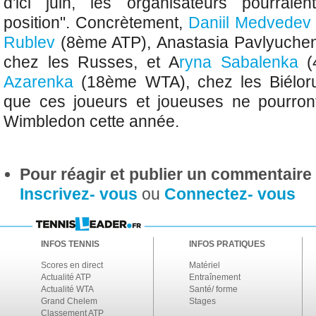
d'ici juin, les organisateurs pourraien
position". Concrètement,
Daniil Medvedev
Rublev
(8ème ATP),
Anastasia Pavlyuche
chez les Russes, et
A
ryna Sabalenka
(
Azarenka
(18ème WTA), chez les Biéloru
que ces joueurs et joueuses ne pourron
Wimbledon cette année.
Pour réagir et publier un commentaire s
Inscrivez- vous
ou
Connectez- vous
INFOS TENNIS
INFOS PRATIQUES
Scores en direct
Matériel
Actualité ATP
Entraînement
Actualité WTA
Santé/ forme
Grand Chelem
Stages
Classement ATP