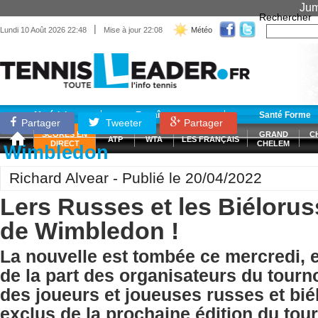
Jum
Rechercher
|
Lundi 10 Août 2026 22:48
Mise à jour 22:08
Météo
Matériel
Entraînement
Santé Forme
Partager
Tweeter
Partager
SCORES EN
GRAND
C
ATP
WTA
LES FRANÇAIS
DIRECT
CHELEM
Wimbledon
Richard Alvear - Publié le 20/04/2022
Lers Russes et les Biéloru
de Wimbledon !
La nouvelle est tombée ce mercredi, e
de la part des organisateurs du tourno
des joueurs et joueuses russes et bi
exclus de la prochaine édition du tou