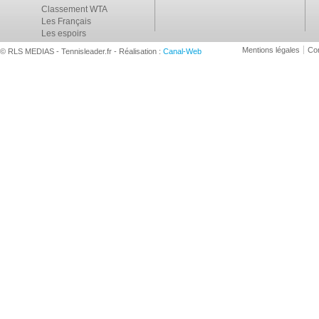
Classement WTA
Les Français
Les espoirs
Mentions légales
Con
© RLS MEDIAS - Tennisleader.fr - Réalisation :
Canal-Web