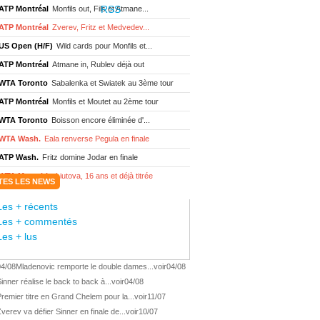
ATP Montréal
Monfils out, Fils et Atmane...
ATP Montréal
Zverev, Fritz et Medvedev...
US Open (H/F)
Wild cards pour Monfils et...
ATP Montréal
Atmane in, Rublev déjà out
WTA Toronto
Sabalenka et Swiatek au 3ème tour
ATP Montréal
Monfils et Moutet au 2ème tour
WTA Toronto
Boisson encore éliminée d'...
WTA Wash.
Eala renverse Pegula en finale
ATP Wash.
Fritz domine Jodar en finale
WTA Memphis
Liutova, 16 ans et déjà titrée
TES LES NEWS
ATP Wash.
Une finale Fritz/ Jodar
Les + récents
ATP Los Cabos
Géa remporte le titre !
Les + commentés
WTA Wash.
Eala domine Svitolina
Les + lus
ATP Wash.
De Minaur éliminé en 1/4
04/08
Mladenovic remporte le double dames...
voir
04/08
ATP Los Cabos
Géa en finale !
inner réalise le back to back à...
voir
04/08
ATP Los Cabos
1ère 1/2 finale pour Géa
remier titre en Grand Chelem pour la...
voir
11/07
WTA Washington
Svitolina et Pegula en 1/4
verev va défier Sinner en finale de...
voir
10/07