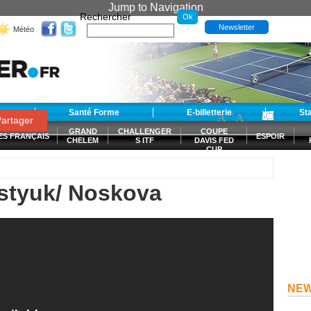
Jump to Navigation
Rechercher
Newsletter
Météo
t
Santé Forme
E-billetterie
-
+
St
A
A
0
artager
GRAND
CHALLENGER
COUPE
ES FRANÇAIS
ESPOIR
CHELEM
S ITF
DAVIS FED
CUP
S
ostyuk/ Noskova
NE