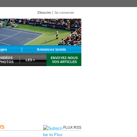
S'inscrire
Se connecter
ages
Annonces tennis
VIDÉOS
ENVOYEZ-NOUS
LES +
PHOTOS
VOS ARTICLES
WS
FLUX RSS