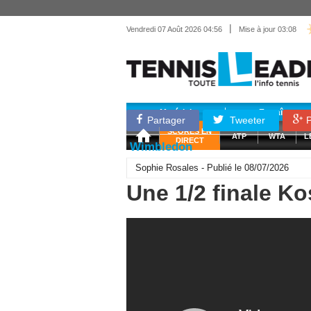
|
Vendredi 07 Août 2026 04:56
Mise à jour 03:08
Matériel
Entraînemen
Partager
Tweeter
P
SCORES EN
ATP
WTA
L
DIRECT
Wimbledon
Sophie Rosales - Publié le 08/07/2026
Une 1/2 finale K