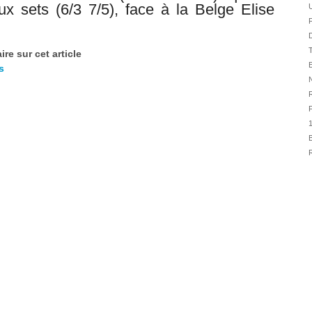
31/07
x sets (6/3 7/5), face à la Belge
Elise
F
30/07
D
30/07
T
re sur cet article
28/07
E
s
28/07
N
R
27/07
F
27/07
25/07
B
25/07
R
24/07
24/07
23/07
23/07