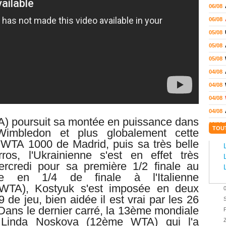
06/08
06/08
05/08
05/08
05/08
04/08
04/08
04/08
04/08
) poursuit sa montée en puissance dans
03/08
TOU
Wimbledon et plus globalement cette
02/08
 WTA 1000 de Madrid, puis sa très belle
02/08
os, l'Ukrainienne s'est en effet très
ercredi pour sa première 1/2 finale au
01/08
e en 1/4 de finale à l'Italienne
01/08
 WTA), Kostyuk s'est imposée en deux
01/08
9 de jeu, bien aidée il est vrai par les 26
S
31/07
 Dans le dernier carré, la 13ème mondiale
P
31/07
e
Linda Noskova (12ème WTA) qui l'a
Z