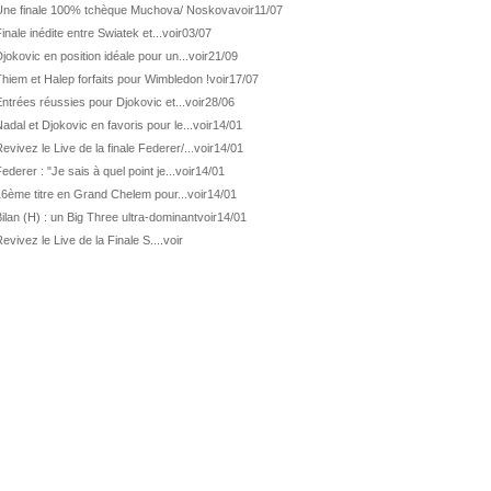
ATP Wash.
Pas de 1/4 pour Humbert et Atmane
Une finale 100% tchèque Muchova/ Noskova
voir
11/07
inale inédite entre Swiatek et...
voir
03/07
WTA Washington
Déjà fini pour Fernandez
jokovic en position idéale pour un...
voir
21/09
ATP Washington
De Minaur domine Tsitsipas
hiem et Halep forfaits pour Wimbledon !
voir
17/07
WTA Washington
Fernandez débute bien
ntrées réussies pour Djokovic et...
voir
28/06
ATP Washington
Fritz et Musetti en 1/8èmes
adal et Djokovic en favoris pour le...
voir
14/01
evivez le Live de la finale Federer/...
voir
14/01
WTA Prague
Tagger, premier sacre à 18 ans
ederer : "Je sais à quel point je...
voir
14/01
ATP Estoril
Van Assche remporte son 1er...
16ème titre en Grand Chelem pour...
voir
14/01
ATP Kitzbühel
Halys débloque son compteur !
ilan (H) : un Big Three ultra-dominant
voir
14/01
ATP Estoril
Van Assche s'offre Rublev
evivez le Live de la Finale S....
voir
ATP Kitzbühel
Halys rallie les 1/2 finales
ATP Estoril
Van Assche en 1/4 de finale
ATP Estoril
Jacquet s'incline de...
ATP Kitzbühel
Halys domine Vacherot en deux...