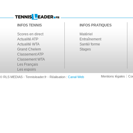
INFOS TENNIS
INFOS PRATIQUES
Scores en direct
Matériel
Actualité ATP
Entraînement
Actualité WTA
Santé/ forme
Grand Chelem
Stages
Classement ATP
Classement WTA
Les Français
Les espoirs
Mentions légales
Con
© RLS MEDIAS - Tennisleader.fr - Réalisation :
Canal-Web