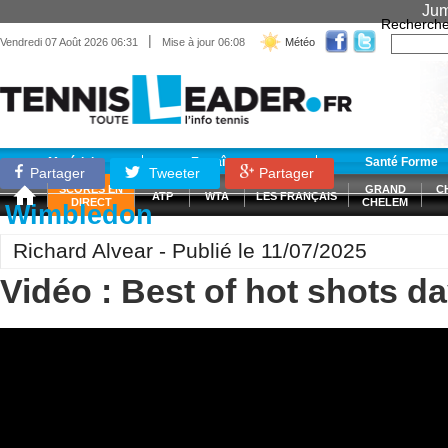
Jum
Recherche
|
Vendredi 07 Août 2026 06:31
Mise à jour 06:08
Météo
Matériel
Entraînement
Santé Forme
Partager
Tweeter
Partager
SCORES EN
GRAND
C
ATP
WTA
LES FRANÇAIS
DIRECT
CHELEM
Wimbledon
Richard Alvear - Publié le 11/07/2025
Vidéo : Best of hot shots da