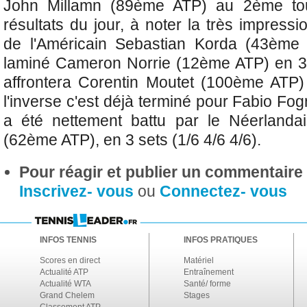
John Millamn (89ème ATP) au 2ème tou
résultats du jour, à noter la très impres
de l'A
méricain Sebastian Korda (43ème 
laminé Cameron Norrie (12ème ATP) en 3 se
affrontera Corentin
Moutet (100ème ATP) 
l'inverse c'est déjà terminé pour Fabio Fo
a été nettement battu par le Néerlandai
(62ème ATP), en 3 sets (1/6 4/6 4/6).
Pour réagir et publier un commentaire s
Inscrivez- vous
ou
Connectez- vous
INFOS TENNIS
INFOS PRATIQUES
Scores en direct
Matériel
Actualité ATP
Entraînement
Actualité WTA
Santé/ forme
Grand Chelem
Stages