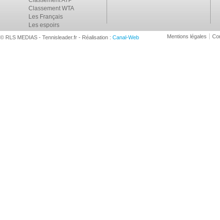
Classement ATP
Classement WTA
Les Français
Les espoirs
Mentions légales
Con
© RLS MEDIAS - Tennisleader.fr - Réalisation :
Canal-Web