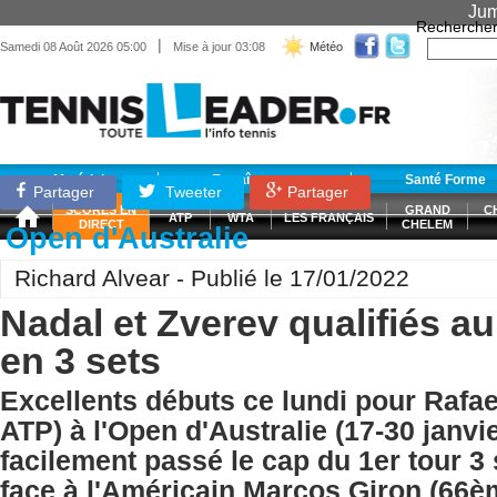
Jum
Recherche
|
Samedi 08 Août 2026 05:00
Mise à jour 03:08
Météo
Matériel
Entraînement
Santé Forme
Partager
Tweeter
Partager
SCORES EN
GRAND
C
ATP
WTA
LES FRANÇAIS
DIRECT
CHELEM
Open d'Australie
Richard Alvear - Publié le 17/01/2022
Nadal et Zverev qualifiés a
en 3 sets
Excellents débuts ce lundi pour Rafa
ATP) à l'Open d'Australie (17-30 janvie
facilement passé le cap du 1er tour 3 s
face à l'Américain Marcos Giron (66è