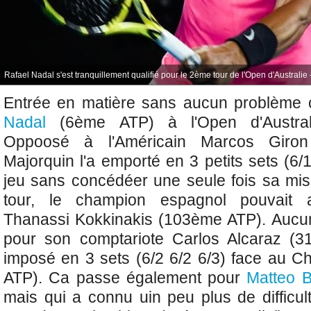
Rafael Nadal s'est tranquillement qualifié pour le 2ème tour de l'Open d'Australie 
Entrée en matière sans aucun problème 
Nadal
(6ème ATP) à
l'Open d'Austra
Oppoosé à l'Américain Marcos Giro
Majorquin l'a emporté en 3 petits sets (6/
jeu sans concédéer une seule fois sa mi
tour, le champion espagnol pouvait aff
Thanassi Kokkinakis (103ème ATP). Aucu
pour son comptariote Carlos Alcaraz (3
imposé en 3 sets (6/2 6/2 6/3) face au Ch
ATP). Ca passe également pour
Matteo Be
mais qui a connu uin peu plus de difficul