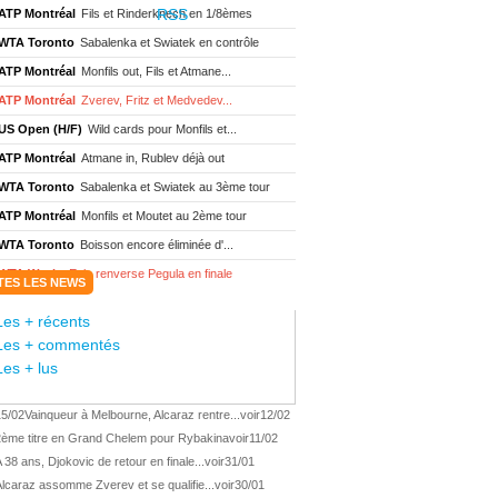
ATP Montréal
Fils et Rinderknech en 1/8èmes
WTA Toronto
Sabalenka et Swiatek en contrôle
ATP Montréal
Monfils out, Fils et Atmane...
ATP Montréal
Zverev, Fritz et Medvedev...
US Open (H/F)
Wild cards pour Monfils et...
ATP Montréal
Atmane in, Rublev déjà out
WTA Toronto
Sabalenka et Swiatek au 3ème tour
ATP Montréal
Monfils et Moutet au 2ème tour
WTA Toronto
Boisson encore éliminée d'...
WTA Wash.
Eala renverse Pegula en finale
TES LES NEWS
ATP Wash.
Fritz domine Jodar en finale
Les + récents
WTA Memphis
Liutova, 16 ans et déjà titrée
Les + commentés
ATP Wash.
Une finale Fritz/ Jodar
Les + lus
ATP Los Cabos
Géa remporte le titre !
15/02
Vainqueur à Melbourne, Alcaraz rentre...
voir
12/02
WTA Wash.
Eala domine Svitolina
2ème titre en Grand Chelem pour Rybakina
voir
11/02
ATP Wash.
De Minaur éliminé en 1/4
 38 ans, Djokovic de retour en finale...
voir
31/01
ATP Los Cabos
Géa en finale !
lcaraz assomme Zverev et se qualifie...
voir
30/01