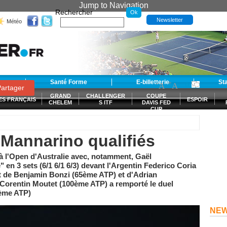
Jump to Navigation
Rechercher
Newsletter
Météo
t
Santé Forme
E-billetterie
-
+
St
A
A
0
artager
GRAND
CHALLENGER
COUPE
ES FRANÇAIS
ESPOIR
CHELEM
S ITF
DAVIS FED
CUP
S
 Mannarino qualifiés
à l'Open d'Australie avec, notamment, Gaël
 en 3 sets (6/1 6/1 6/3) devant l'Argentin Federico Coria
t de Benjamin Bonzi (65ème ATP) et d'Adrian
Corentin Moutet (100ème ATP) a remporté le duel
0ème ATP)
NE