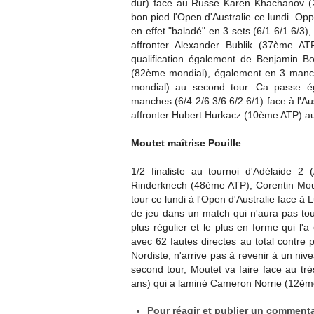
dur)
face au Russe Karen Khachanov 
bon pied l'Open d'Australie ce lundi. Opp
en effet "baladé" en 3 sets (6/1 6/1 6/3),
affronter Alexander Bublik (37ème ATP
qualification également de
Benjamin Bo
(82ème mondial), également en 3 manche
mondial) au second tour. Ca passe é
manches (6/4 2/6 3/6 6/2 6/1) face à l'A
affronter
Hubert Hurkacz (10ème ATP) au 
Moutet maîtrise Pouille
1/2 finaliste au
tournoi d'Adélaide 2 
Rinderknech (48ème ATP),
Corentin Mou
tour ce lundi à l'Open d'Australie face à
L
de jeu dans un match qui n'aura pas toujo
plus régulier et le plus en forme qui l'a
avec 62 fautes directes au total contre
Nordiste, n'arrive pas à revenir à un ni
second tour, Moutet va faire face au t
ans) qui a laminé Cameron Norrie (12ème 
Pour réagir et publier un commentai