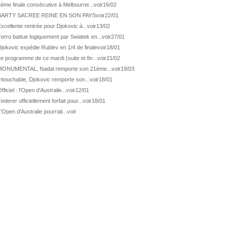
ATP Los Cabos
1ère 1/2 finale pour Géa
ème finale consécutive à Melbourne...
voir
16/02
BARTY SACREE REINE EN SON PAYS
voir
22/01
WTA Washington
Svitolina et Pegula en 1/4
xcellente rentrée pour Djokovic à...
voir
13/02
ATP Wash.
Pas de 1/4 pour Humbert et Atmane
erro battue logiquement par Swiatek en...
voir
27/01
WTA Washington
Déjà fini pour Fernandez
jokovic expédie Rublev en 1/4 de finale
voir
18/01
ATP Washington
De Minaur domine Tsitsipas
e programme de ce mardi (suite et fin...
voir
21/02
MONUMENTAL, Nadal remporte son 21ème...
voir
19/03
WTA Washington
Fernandez débute bien
ntouchable, Djokovic remporte son...
voir
18/01
ATP Washington
Fritz et Musetti en 1/8èmes
fficiel : l'Open d'Australie...
voir
12/01
WTA Prague
Tagger, premier sacre à 18 ans
ederer officiellement forfait pour...
voir
18/01
ATP Estoril
Van Assche remporte son 1er...
'Open d'Australie pourrait...
voir
ATP Kitzbühel
Halys débloque son compteur !
ATP Estoril
Van Assche s'offre Rublev
ATP Kitzbühel
Halys rallie les 1/2 finales
ATP Estoril
Van Assche en 1/4 de finale