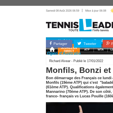
|
Samedi 08 Août 2026 06:59
Mise à jour 06:08
Matériel
Entraînemen
Partager
Tweeter
P
SCORES EN
ATP
WTA
L
DIRECT
Open d'Australie
Richard Alvear - Publié le 17/01/2022
Monfils, Bonzi et
Bon démarrage des Français ce lundi 
Monfils (19ème ATP) qui s'est "baladé"
(61ème ATP). Qualifications égalemen
Mannarino (70ème ATP). De son côté, 
franco- français vs Lucas Pouille (16