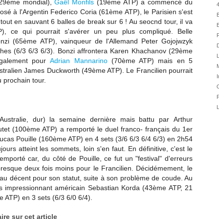
(29ème mondial),
Gaël Monfils
(19ème ATP) a commencé du
31/07
4
osé à l'Argentin Federico Coria (61ème ATP), le Parisien s'est
31/07
 tout en sauvant 6 balles de break sur 6 ! Au seocnd tour, il va
E
31/07
), ce qui pourrait s'avérer un peu plus compliqué. Belle
F
nzi (65ème ATP), vainqueur de l'Allemand Peter Gojojwzyk
30/07
D
s (6/3 6/3 6/3). Bonzi affrontera
Karen Khachanov (29ème
30/07
L
galement pour
Adrian Mannarino
(70ème ATP) mais en 5
28/07
ustralien James Duckworth (49ème ATP). Le Francilien pourrait
I
prochain tour.
28/07
O
27/07
F
27/07
L
25/07
(Australie, dur) la semaine dernière mais battu par
Arthur
tet (100ème ATP) a remporté le duel franco- français du 1er
25/07
ucas Pouille (160ème ATP) en 4 sets (3/6 6/3 6/4 6/3) en 2h54
24/07
urs atteint les sommets, loin s'en faut. En définitive, c'est le
24/07
 emporté car, du côté de Pouille, ce fut un "festival" d'erreurs
 presque deux fois moins pour le Francilien. Décidémement, le
veau décent pour son statut, suite à son problème de coude. Au
rès impressionnant américain Sebastian Korda (43ème ATP, 21
ATP) en 3 sets (6/3 6/0 6/4).
re sur cet article