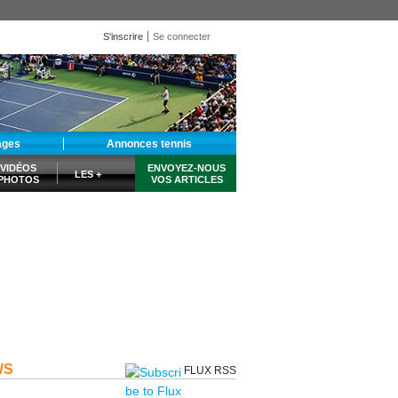
S'inscrire
Se connecter
ages
Annonces tennis
VIDÉOS
ENVOYEZ-NOUS
LES +
PHOTOS
VOS ARTICLES
WS
FLUX RSS