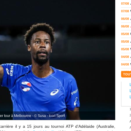
07/08
07/08
06/08
06/08
05/08
05/08
05/08
04/08
04/08
04/08
TOU
04/08
03/08
02/08
02/08
01/08
1er tour à Melbourne - © Susa - Icon Sport
01/08
A
01/08
arrière il y a 15 jours au
tournoi ATP d'Adélaide (Australie,
A