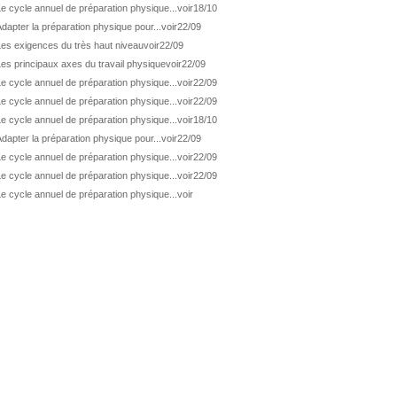
ATP Wash.
De Minaur éliminé en 1/4
e cycle annuel de préparation physique...
voir
18/10
dapter la préparation physique pour...
voir
22/09
ATP Los Cabos
Géa en finale !
Les exigences du très haut niveau
voir
22/09
ATP Los Cabos
1ère 1/2 finale pour Géa
es principaux axes du travail physique
voir
22/09
WTA Washington
Svitolina et Pegula en 1/4
e cycle annuel de préparation physique...
voir
22/09
ATP Wash.
Pas de 1/4 pour Humbert et Atmane
e cycle annuel de préparation physique...
voir
22/09
e cycle annuel de préparation physique...
voir
18/10
WTA Washington
Déjà fini pour Fernandez
dapter la préparation physique pour...
voir
22/09
ATP Washington
De Minaur domine Tsitsipas
e cycle annuel de préparation physique...
voir
22/09
WTA Washington
Fernandez débute bien
e cycle annuel de préparation physique...
voir
22/09
ATP Washington
Fritz et Musetti en 1/8èmes
e cycle annuel de préparation physique...
voir
WTA Prague
Tagger, premier sacre à 18 ans
ATP Estoril
Van Assche remporte son 1er...
ATP Kitzbühel
Halys débloque son compteur !
ATP Estoril
Van Assche s'offre Rublev