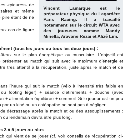
ues «piqures» de
Vincent Lamarque
est le
essaires et même
préparateur physique du Lagardère
e pire étant de ne
Paris Racing. Il a travaillé
.
notamment sur le circuit WTA avec
eux cas de figure
des joueuses comme Mandy
Minella, Aravane Rezai et Alizé Lim.
ent (tous les jours ou tous les deux jours) :
coûteux sur le plan énergétique ou musculaire. L’objectif est
 présenter au match qui suit avec le maximum d’énergie et
tre très attentif à la récupération, juste après le match et de
s l’heure qui suit le match (vélo à intensité très faible en
e ou footing léger) + séance d’étirements + douche (avec
on + alimentation équilibrée + sommeil. Si le joueur est un peu
s par un kiné ou un ostéopathe ne sont pas à négliger.
r de décrassage après le match et ou des assouplissements :
h du lendemain devra être plus long.
 3 à 5 jours ou plus
h qui vient de se jouer (cf. voir conseils de récupération ci-