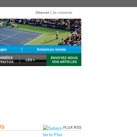
S'inscrire
Se connecter
ages
Annonces tennis
VIDÉOS
ENVOYEZ-NOUS
LES +
PHOTOS
VOS ARTICLES
WS
FLUX RSS