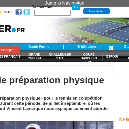
Jump to Navigation
Rechercher
Newsletter
Météo
t
Santé Forme
E-billetterie
-
+
St
A
A
0
artager
GRAND
CHALLENGER
COUPE
ES FRANÇAIS
ESPOIR
CHELEM
S ITF
DAVIS FED
CUP
S
de préparation physique
réparation physique» pour le tennis en compétition
 Durant cette période, de juillet à septembre, où les
ant Vincent Lamarque nous explique comment aborder
NE