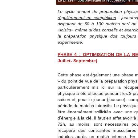
La phase 4 doit privilégier la récupération en ma
Le cycle annuel de préparation physiq
régulièrement en compétition
: joueurs/
disputant de 30 à 100 matchs par/ an
«loisirs» même si des conseils et exercic
la préparation physique doit toujour
expérimenté.
PHASE 4 : OPTIMISATION DE LA R
Juillet- Septembre)
Cette phase est également une phase mi
» du point de vue de la préparation phys
particulièrement mis ici sur la
récupér
physique a été effectué pendant les 9 pr
saison et, pour le joueur (joueuse)- comp
période de matchs intensifs. Le physique
être énormément sollicités avec une gr
d’énergie à la clé. Il faut en effet avoir à
72h, au moins, sont nécessaires po
récupère des contraintes musculaires
induites après un match intense. En 