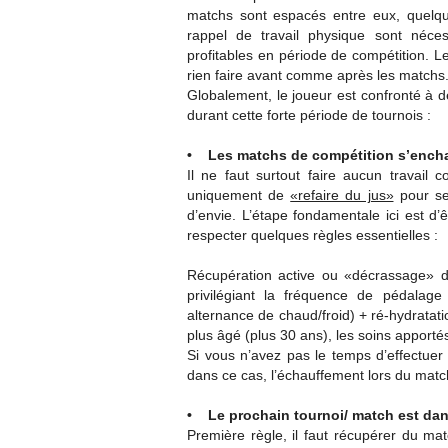
matchs sont espacés entre eux, quelq
rappel de travail physique sont néc
profitables en période de compétition. L
rien faire avant comme après les matchs
Globalement, le joueur est confronté à d
durant cette forte période de tournois :
• Les matchs de compétition s’enchaîn
Il ne faut surtout faire aucun travail 
uniquement de
«refaire du jus»
pour se
d’envie. L’étape fondamentale ici est d’ê
respecter quelques règles essentielles :
Récupération active ou «décrassage» dan
privilégiant la fréquence de pédalag
alternance de chaud/froid) + ré-hydratati
plus âgé (plus 30 ans), les soins apporté
Si vous n’avez pas le temps d’effectue
dans ce cas, l’échauffement lors du matc
• Le prochain tournoi/ match est dans
Première règle, il faut récupérer du matc