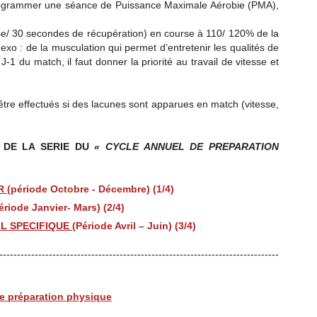
 programmer une séance de Puissance Maximale Aérobie (PMA),
se/ 30 secondes de récupération) en course à 110/ 120% de la
xo : de la musculation qui permet d’entretenir les qualités de
J-1 du match, il faut donner la priorité au travail de vitesse et
être effectués si des lacunes sont apparues en match (vitesse,
 DE LA SERIE DU
« CYCLE ANNUEL DE PREPARATION
ER
(période Octobre - Décembre) (1/4)
ériode Janvier- Mars) (2/4)
IL SPECIFIQUE
(Période Avril – Juin) (3/4)
-------------------------------------------------------------------------------
de préparation physique