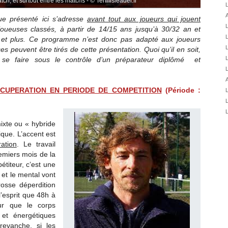
tch, et surtout entre les matchs - © Tennisleader.fr
01/08
L
A
01/08
ue présenté ici s’adresse
avant tout aux joueurs qui jouent
joueuses classés, à partir de 14/15 ans jusqu’à 30/32 an et
31/07
L
 et plus. Ce programme n’est donc pas adapté aux joueurs
31/07
L
es peuvent être tirés de cette présentation. Quoi qu’il en soit,
31/07
L
s se faire sous le contrôle d’un préparateur diplômé et
L
30/07
A
30/07
ECUPERATION EN PERIODE DE COMPETITION
(Période :
L
28/07
L
28/07
L
27/07
xte ou « hybride
ique. L’accent est
27/07
ation
. Le travail
25/07
emiers mois de la
25/07
étiteur, c’est une
 et le mental vont
osse déperdition
 l’esprit que 48h à
ur que le corps
 et énergétiques
revanche, si les