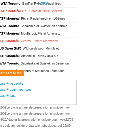
WTA Toronto
Gauff et Rybakina qualifiées
ATP Montréal
Un 1/8ème de finale Shelton/...
ATP Montréal
Fils et Rinderknech en 1/8èmes
WTA Toronto
Sabalenka et Swiatek en contrôle
ATP Montréal
Monfils out, Fils et Atmane...
ATP Montréal
Zverev, Fritz et Medvedev...
US Open (H/F)
Wild cards pour Monfils et...
ATP Montréal
Atmane in, Rublev déjà out
WTA Toronto
Sabalenka et Swiatek au 3ème tour
ATP Montréal
Monfils et Moutet au 2ème tour
TES LES NEWS
WTA Toronto
Boisson encore éliminée d'...
Les + récents
WTA Wash.
Eala renverse Pegula en finale
Les + commentés
ATP Wash.
Fritz domine Jodar en finale
Les + lus
WTA Memphis
Liutova, 16 ans et déjà titrée
22/09
Le cycle annuel de préparation physique...
voir
ATP Wash.
Une finale Fritz/ Jodar
22/09
Le cycle annuel de préparation physique...
voir
ATP Los Cabos
Géa remporte le titre !
18/10
Adapter la préparation physique pour...
voir
22/09
WTA Wash.
Eala domine Svitolina
e cycle annuel de préparation physique...
voir
22/09