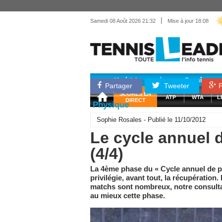
|
Samedi 08 Août 2026 21:32
Mise à jour 18:08
Matériel
Entraînemen
Partager
Tweeter
P
SCORES EN
ATP
WTA
L
DIRECT
Physique
Sophie Rosales - Publié le 11/10/2012
Le cycle annuel 
(4/4)
La 4ème phase du « Cycle annuel de p
privilégie, avant tout, la récupération.
matchs sont nombreux, notre consult
au mieux cette phase.