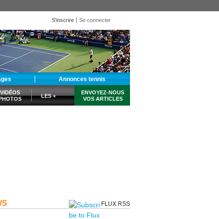
S'inscrire
Se connecter
ages
Annonces tennis
VIDÉOS
ENVOYEZ-NOUS
LES +
PHOTOS
VOS ARTICLES
WS
FLUX RSS