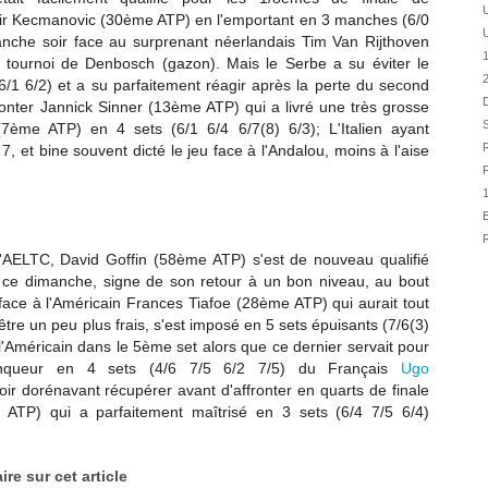
31/07
ir Kecmanovic (30ème ATP) en l'emportant en 3 manches (6/0
30/07
anche soir face au surprenant néerlandais Tim Van Rijthoven
 tournoi de Denbosch (gazon). Mais le Serbe a su éviter le
30/07
6/1 6/2) et a su parfaitement réagir après la perte du second
28/07
D
ronter
Jannick Sinner (13ème ATP) qui a livré une très grosse
28/07
(7ème ATP) en 4 sets (6/1 6/4 6/7(8) 6/3); L'Italien ayant
R
 et bine souvent dicté le jeu face à l'Andalou, moins à l'aise
27/07
F
27/07
25/07
B
25/07
R
 l'AELTC,
David Goffin (58ème ATP) s'est de nouveau qualifié
24/07
 ce dimanche, signe de son retour à un bon niveau, au bout
24/07
 face à
l'Américain Frances Tiafoe (28ème ATP) qui aurait tout
23/07
être un peu plus frais, s'est imposé en 5 sets épuisants (7/6(3)
 l'Américain dans le 5ème set alors que ce dernier servait pour
23/07
ainqueur
en 4 sets (4/6 7/5 6/2 7/5) du Français
Ugo
r dorénavant récupérer avant d'affronter en quarts de finale
ATP) qui a parfaitement maîtrisé en 3 sets (6/4 7/5 6/4)
re sur cet article