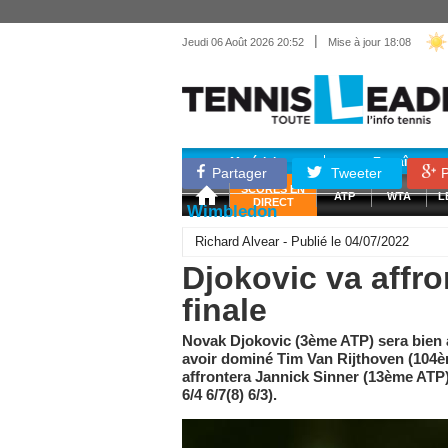
|
Jeudi 06 Août 2026 20:52
Mise à jour 18:08
Matériel
Entraînemen
Partager
Tweeter
P
SCORES EN
ATP
WTA
L
DIRECT
Wimbledon
Richard Alvear - Publié le 04/07/2022
Djokovic va affro
finale
Novak Djokovic (3ème ATP) sera bien 
avoir dominé Tim Van Rijthoven (104èm A
affrontera Jannick Sinner (13ème ATP)
6/4 6/7(8) 6/3).