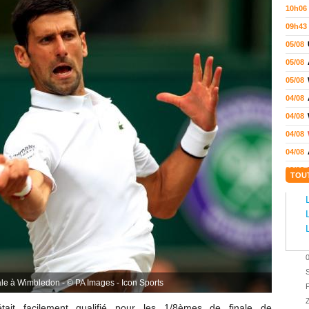
10h06
09h43
05/08
05/08
05/08
04/08
04/08
04/08
04/08
03/08
TOU
02/08
02/08
01/08
01/08
01/08
S
31/07
nale à Wimbledon - © PA Images - Icon Sports
P
31/07
Z
tait facilement qualifié pour les 1/8èmes de finale de