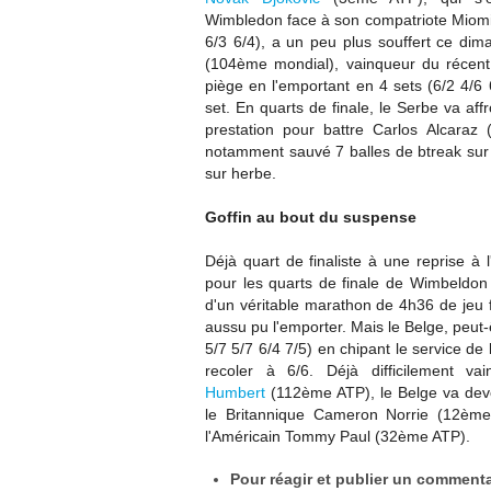
Wimbledon
face à son compatriote Miom
6/3 6/4), a un peu plus souffert ce dim
(104ème mondial), vainqueur du récent
piège en l'emportant en 4 sets (6/2 4/6 
set. En quarts de finale, le Serbe va aff
prestation pour battre
Carlos Alcaraz 
notamment sauvé 7 balles de btreak sur 7,
sur herbe.
Goffin au bout du suspense
Déjà quart de finaliste à une reprise à
pour les quarts de finale de Wimbeldon
d'un véritable marathon de 4h36 de jeu
aussu pu l'emporter. Mais le Belge, peut-
5/7 5/7 6/4 7/5) en chipant le service de
recoler à 6/6. Déjà difficilement v
Humbert
(112ème ATP), le Belge va devoi
le Britannique Cameron Norrie (12ème 
l'Américain Tommy Paul (32ème ATP).
Pour réagir et publier un commentai