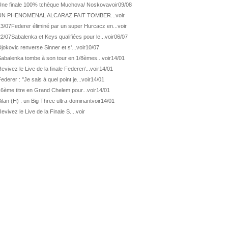
ATP Wash.
Pas de 1/4 pour Humbert et Atmane
Une finale 100% tchèque Muchova/ Noskova
voir
09/08
UN PHENOMENAL ALCARAZ FAIT TOMBER...
voir
WTA Washington
Déjà fini pour Fernandez
13/07
Federer éliminé par un super Hurcacz en...
voir
ATP Washington
De Minaur domine Tsitsipas
22/07
Sabalenka et Keys qualifiées pour le...
voir
06/07
WTA Washington
Fernandez débute bien
jokovic renverse Sinner et s'...
voir
10/07
ATP Washington
Fritz et Musetti en 1/8èmes
Sabalenka tombe à son tour en 1/8èmes...
voir
14/01
evivez le Live de la finale Federer/...
voir
14/01
WTA Prague
Tagger, premier sacre à 18 ans
ederer : "Je sais à quel point je...
voir
14/01
ATP Estoril
Van Assche remporte son 1er...
16ème titre en Grand Chelem pour...
voir
14/01
ATP Kitzbühel
Halys débloque son compteur !
ilan (H) : un Big Three ultra-dominant
voir
14/01
ATP Estoril
Van Assche s'offre Rublev
evivez le Live de la Finale S....
voir
ATP Kitzbühel
Halys rallie les 1/2 finales
ATP Estoril
Van Assche en 1/4 de finale
ATP Estoril
Jacquet s'incline de...
ATP Kitzbühel
Halys domine Vacherot en deux...