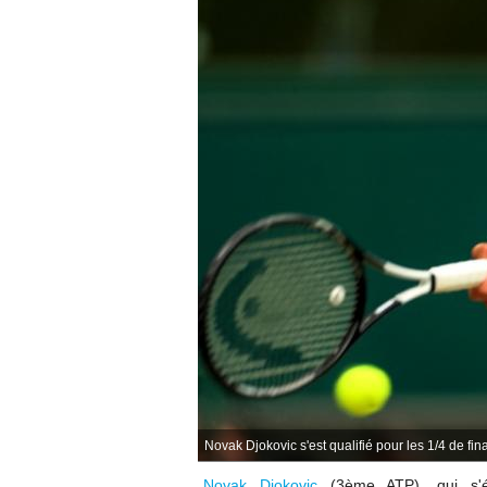
Novak Djokovic s'est qualifié pour les 1/4 de fi
Novak Djokovic
(3ème ATP), qui s'é