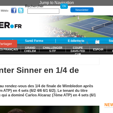
Jump to Navigation
Rechercher
Newsletter
Météo
t
Santé Forme
E-billetterie
-
+
St
A
A
0
artager
GRAND
CHALLENGER
COUPE
ES FRANÇAIS
ESPOIR
CHELEM
S ITF
DAVIS FED
CUP
S
nter Sinner en 1/4 de
au rendez-vous des 1/4 de finale de Wimbledon après
TP) en 4 sets (6/2 4/6 6/1 6/2); Le tenant du titre
 qui a dominé Carlos Alcaraz (7ème ATP) en 4 sets (6/1
NE