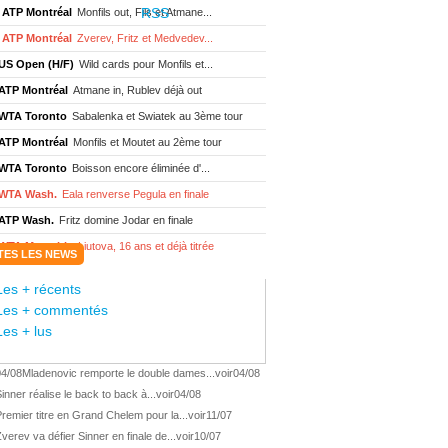
ATP Montréal
Monfils out, Fils et Atmane...
ATP Montréal
Zverev, Fritz et Medvedev...
US Open (H/F)
Wild cards pour Monfils et...
ATP Montréal
Atmane in, Rublev déjà out
WTA Toronto
Sabalenka et Swiatek au 3ème tour
ATP Montréal
Monfils et Moutet au 2ème tour
WTA Toronto
Boisson encore éliminée d'...
WTA Wash.
Eala renverse Pegula en finale
ATP Wash.
Fritz domine Jodar en finale
WTA Memphis
Liutova, 16 ans et déjà titrée
TES LES NEWS
ATP Wash.
Une finale Fritz/ Jodar
Les + récents
ATP Los Cabos
Géa remporte le titre !
Les + commentés
WTA Wash.
Eala domine Svitolina
Les + lus
ATP Wash.
De Minaur éliminé en 1/4
04/08
Mladenovic remporte le double dames...
voir
04/08
ATP Los Cabos
Géa en finale !
inner réalise le back to back à...
voir
04/08
ATP Los Cabos
1ère 1/2 finale pour Géa
remier titre en Grand Chelem pour la...
voir
11/07
WTA Washington
Svitolina et Pegula en 1/4
verev va défier Sinner en finale de...
voir
10/07