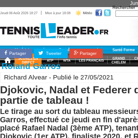
Jum
Rechercher
|
Jeudi 06 Août 2026 18:27
Mise à jour 18:08
Météo
Matériel
Entraînement
Santé Forme
Partager
Tweeter
Partager
SCORES EN
GRAND
C
ATP
WTA
LES FRANÇAIS
DIRECT
CHELEM
Roland Garros
Richard Alvear - Publié le 27/05/2021
Djokovic, Nadal et Federer
partie de tableau !
Le tirage au sort du tableau messieu
Garros, effectué ce jeudi en fin d'aprè
placé Rafael Nadal (3ème ATP), tenant
Djokovic (1er ATP), finaliste 2020, et 