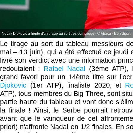
Novak Djokovic a hérité d'un tirage au sort très compliqué - © Abaca - Icon Sport
Le tirage au sort du tableau messieurs d
mai – 13 juin), qui a été effectué ce jeudi 
livré son verdict avec une information pri
redoutaient :
Rafael Nadal
(3ème ATP)
, 
grand favori pour un 14ème titre sur l’oc
Djokovic
(1er ATP), finaliste 2020, et
Ro
ATP), tous membres du Big Three, sont situ
partie haute du tableau et vont donc s'éli
la finale ! Ainsi, le Serbe pourrait retro
avant que le vainqueur de cet affrontemen
priori) n'affronte Nadal en 1/2 finales. En 