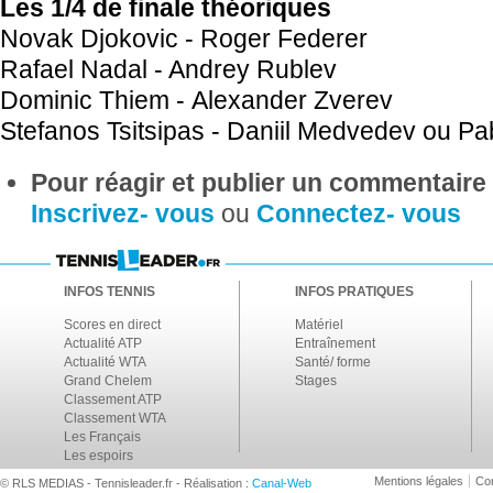
Les 1/4 de finale théoriques
Novak Djokovic -
Roger Federer
Rafael Nadal - Andrey Rublev
Dominic Thiem
-
Alexander Zverev
Stefanos Tsitsipas -
Daniil Medvedev ou Pa
Pour réagir et publier un commentaire s
Inscrivez- vous
ou
Connectez- vous
INFOS TENNIS
INFOS PRATIQUES
Scores en direct
Matériel
Actualité ATP
Entraînement
Actualité WTA
Santé/ forme
Grand Chelem
Stages
Classement ATP
Classement WTA
Les Français
Les espoirs
Mentions légales
Con
© RLS MEDIAS - Tennisleader.fr - Réalisation :
Canal-Web